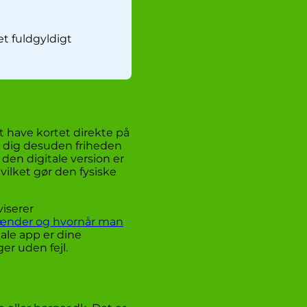
et fuldgyldigt
 have kortet direkte på
er dig desuden friheden
 den digitale version er
vilket gør den fysiske
viserer
ænder og hvornår man
tale app er dine
er uden fejl.