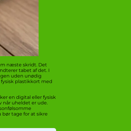
 om næste skridt. Det
dterer tabet af det. I
er igen uden unødig
 fysisk plastikkort med
 en digital eller fysisk
lv når uheldet er ude.
personfølsomme
ør tage for at sikre