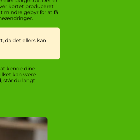
 eller borger.dk. Det er
iver kortet produceret
t mindre gebyr for at få
avneændringer.
rt, da det ellers kan
t at kende dine
vilket kan være
, står du langt