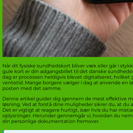
Når dit fysiske sundhedskort bliver væk eller går i stykk
gule kort er din adgangsbillet til det danske sundhedsv
dag er processen heldigvis blevet digitaliseret, hvilke
ventetid. Mange borgere vælger i dag at anvende en løs
posten med det samme.
Denne artikel guider dig igennem de mest effektive måd
løsning. Ved at forstå dine muligheder sikrer du, at du 
Det er vigtigt at reagere hurtigt, især hvis du har mis
oplysninger. Herunder gennemgår vi, hvordan du nemt k
din personlige dokumentation fremover.