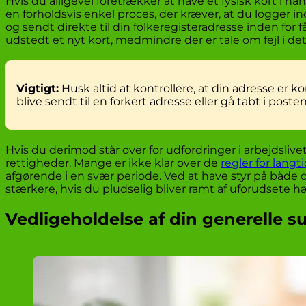
Hvis du alligevel foretrækker at have et fysisk kort i 
en forholdsvis enkel proces, der kræver, at du logger 
og sendt direkte til din folkeregisteradresse inden for 
udstedt et nyt kort, medmindre der er tale om fejl i d
Vigtigt:
Husk altid at kontrollere, at din adresse er korr
blive sendt til en forkert adresse eller gå tabt i posten
Hvis du derimod står over for udfordringer i arbejdsliv
rettigheder. Mange er ikke klar over de
regler for lang
afgørende i en svær periode. Ved at have styr på både 
stærkere, hvis du pludselig bliver ramt af uforudsete 
Vedligeholdelse af din generelle 