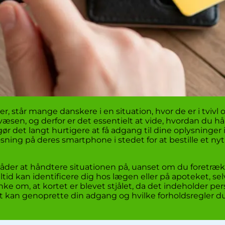
er, står mange danskere i en situation, hvor de er i tvivl
æsen, og derfor er det essentielt at vide, hvordan du hån
t gør det langt hurtigere at få adgang til dine oplysning
ning på deres smartphone i stedet for at bestille et nyt
er at håndtere situationen på, uanset om du foretrækker
altid kan identificere dig hos lægen eller på apoteket, se
tanke om, at kortet er blevet stjålet, da det indeholder 
an genoprette din adgang og hvilke forholdsregler du b