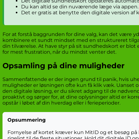
Det digitale sundhedskort opdateres automatis
Du kan altid se din nuværende læge via appen.
Det er gratis at benytte den digitale version af k
For at forstå baggrunden for dine valg, kan det være yd
kombinere et sundt mindset med en struktureret tilga
din tilværelse. At have styr på sit sundhedskort er blot en
for mest frustration, når du mindst venter det.
Opsamling på dine muligheder
Sammenfattende er der ingen grund til panik, hvis uh
muligheder er løsningen ofte kun få klik væk. Uanset o
den digitale løsning, er du sikret adgang til de nødven
proaktivt og sørger for, at dine oplysninger altid er kor
opstår i løbet af din hverdag eller i ferieperioder.
Opsummering
Fornyelse af kortet kræver kun MitID og et besøg på 
rigeligt til de fleste situationer. Hold dit digitale ID