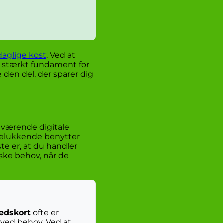
daglige kost
. Ved at
t stærkt fundament for
te den del, der sparer dig
uværende digitale
udelukkende benytter
te er, at du handler
nske behov, når de
edskort
ofte er
on ved behov. Ved at