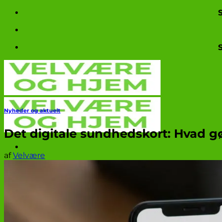
Fortsæt
til
indhold
Nyheder og aktuelt
Det digitale sundhedskort: Hvad g
af
Velvære
Produkttests
Nyheder og aktuelt