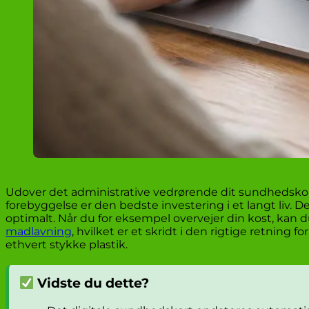
Udover det administrative vedrørende dit sundhedskort,
forebyggelse er den bedste investering i et langt liv. 
optimalt. Når du for eksempel overvejer din kost, kan
madlavning
, hvilket er et skridt i den rigtige retning
ethvert stykke plastik.
Vidste du dette?