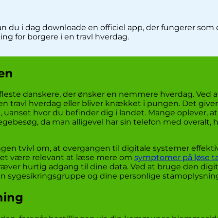
an du i dag downloade en officiel app, der fungerer som 
ng for borgere i en travl hverdag.
den
 fleste danskere, der ønsker en nemmere hverdag. Ved at
i en travl hverdag eller bliver knækket i pungen. Det giv
, uanset hvor du befinder dig i landet. Mange oplever, at
ebesøg, da man alligevel har sin telefon med overalt, h
gen tvivl om, at overgangen til digitale systemer effekti
 det være relevant at læse mere om
symptomer på løse t
ræver hurtig adgang til dine data. Ved at bruge den digi
in sygesikringsgruppe og dine personlige stamoplysning
tning