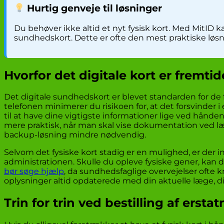
Hurtig genveje til løsninger
Du behøver ikke altid et nyt fysisk kort. Med MitID k
sundhedskort. Dette er ofte den mest praktiske løsni
Hvorfor det digitale kort er fremti
Det digitale sundhedskort er blevet standarden for de
telefonen minimerer du risikoen for, at det forsvinder 
til at have dine vigtigste informationer lige ved hånden
mere praktisk, når man skal vise dokumentation ved læg
backup-løsning mindre nødvendig.
Selvom det fysiske kort stadig er en mulighed, er der in
administrationen. Skulle du opleve fysiske gener, kan
bør søge hjælp
, da sundhedsfaglige overvejelser ofte k
oplysninger altid opdaterede med din aktuelle læge, d
Trin for trin ved bestilling af ersta