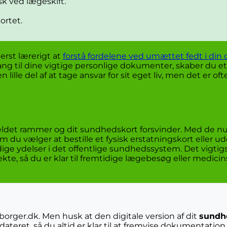
k ved lægeskift.
ortet.
erst lærerigt at
forstå fordelene ved umættet fedt i din 
ng til dine vigtige personlige dokumenter, skaber du e
 lille del af at tage ansvar for sit eget liv, men det er of
eldet rammer og dit sundhedskort forsvinder. Med de n
m du vælger at bestille et fysisk erstatningskort eller 
dige ydelser i det offentlige sundhedssystem. Det vigtigs
rekte, så du er klar til fremtidige lægebesøg eller medici
borger.dk. Men husk at den digitale version af dit
sundh
 opdateret, så du altid er klar til at fremvise dokumentati