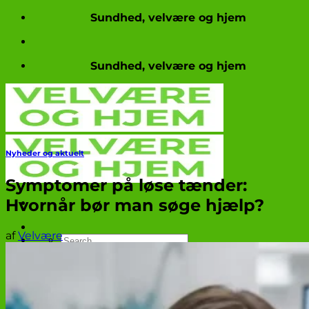
Fortsæt
Sundhed, velvære og hjem
til
indhold
Sundhed, velvære og hjem
Nyheder og aktuelt
Symptomer på løse tænder:
Hvornår bør man søge hjælp?
af
Velvære
Produkttests
Nyheder og aktuelt