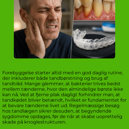
Forebyggelse starter altid med en god daglig rutine,
der inkluderer både tandbørstning og brug af
tandtråd. Mange glemmer, at bakterier trives bedst
mellem tænderne, hvor den almindelige børste ikke
kan nå. Ved at fjerne plak dagligt forhindrer man, at
tandkødet bliver betændt, hvilket er fundamentet for
at bevare tænderne livet ud. Regelmæssige besøg
hos tandlægen sikrer desuden, at begyndende
sygdomme opdages, før de når at skabe uoprettelig
skade på knoglestrukturen.