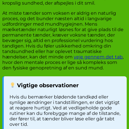
kropslig sundhed, der afspejles i dit smil.
At miste tænder som voksen er aldrig en naturlig
proces, og det bunder næsten altid i langvarige
udfordringer med mundhygiejnen. Mens
mælketænder naturligt løsnes for at give plads til de
permanente tænder, kræver voksne tænder, der
bevæger sig, altid en professionel vurdering hos
tandlgen. Hvis du føler usikkerhed omkring din
tandsundhed eller har oplevet traumatiske
hændelser, kan det minde om
veje gennem det tab
,
hvor den mentale proces er lige så kompleks som
den fysiske genopretning af en sund mund.
Vigtige observationer
Hvis du bemærker blødende tandkød eller
synlige ændringer i tandstillingen, er det vigtigt
at reagere hurtigt. Ved at vedligeholde gode
rutiner kan du forebygge mange af de tilstande,
der fører til, at tænder bliver løse eller går tabt
over tid.