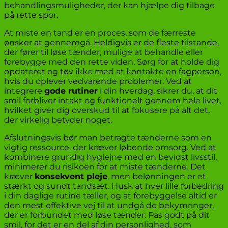
behandlingsmuligheder, der kan hjælpe dig tilbage
på rette spor.
At miste en tand er en proces, som de færreste
ønsker at gennemgå. Heldigvis er de fleste tilstande,
der fører til løse tænder, mulige at behandle eller
forebygge med den rette viden. Sørg for at holde dig
opdateret og tøv ikke med at kontakte en fagperson,
hvis du oplever vedvarende problemer. Ved at
integrere
gode rutiner
i din hverdag, sikrer du, at dit
smil forbliver intakt og funktionelt gennem hele livet,
hvilket giver dig overskud til at fokusere på alt det,
der virkelig betyder noget.
Afslutningsvis bør man betragte tænderne som en
vigtig ressource, der kræver løbende omsorg. Ved at
kombinere grundig hygiejne med en bevidst livsstil,
minimerer du risikoen for at miste tænderne. Det
kræver
konsekvent pleje
, men belønningen er et
stærkt og sundt tandsæt. Husk at hver lille forbedring
i din daglige rutine tæller, og at forebyggelse altid er
den mest effektive vej til at undgå de bekymringer,
der er forbundet med løse tænder. Pas godt på dit
smil, for det er en del af din personlighed, som