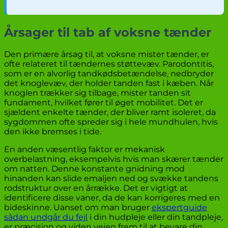
Årsager til tab af voksne tænder
Den primære årsag til, at voksne mister tænder, er
ofte relateret til tændernes støttevæv. Parodontitis,
som er en alvorlig tandkødsbetændelse, nedbryder
det knoglevæv, der holder tanden fast i kæben. Når
knoglen trækker sig tilbage, mister tanden sit
fundament, hvilket fører til øget mobilitet. Det er
sjældent enkelte tænder, der bliver ramt isoleret, da
sygdommen ofte spreder sig i hele mundhulen, hvis
den ikke bremses i tide.
En anden væsentlig faktor er mekanisk
overbelastning, eksempelvis hvis man skærer tænder
om natten. Denne konstante gnidning mod
hinanden kan slide emaljen ned og svække tandens
rodstruktur over en årrække. Det er vigtigt at
identificere disse vaner, da de kan korrigeres med en
bideskinne. Uanset om man bruger
ekspertguide
sådan undgår du fejl
i din hudpleje eller din tandpleje,
er præcision og viden vejen frem til at bevare din