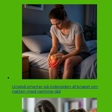
Undgå smerter på indersiden af knæet om
natten med nemme råd