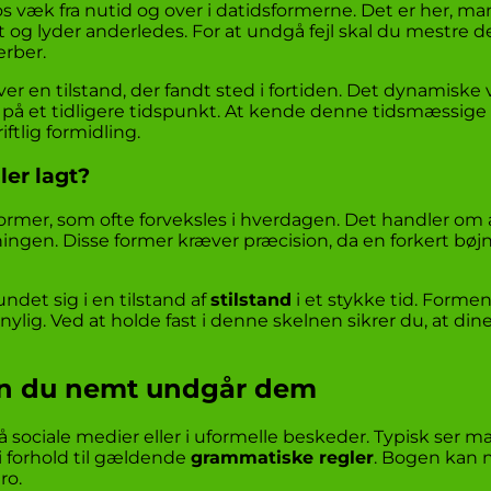
s væk fra nutid og over i datidsformerne. Det er her, man
 og lyder anderledes. For at undgå fejl skal du mestre d
erber.
iver en tilstand, der fandt sted i fortiden. Det dynamis
t på et tidligere tidspunkt. At kende denne tidsmæssige f
iftlig formidling.
ler lagt?
o former, som ofte forveksles i hverdagen. Det handler om
ningen. Disse former kræver præcision, da en forkert bø
det sig i en tilstand af
stilstand
i et stykke tid. Formen
ylig. Ved at holde fast i denne skelnen sikrer du, at din
dan du nemt undgår dem
 på sociale medier eller i uformelle beskeder. Typisk ser 
 i forhold til gældende
grammatiske regler
. Bogen kan 
ro.