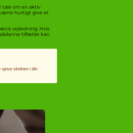
er tale om en aktiv
værre hurtigt give et
æcis vejledning. Hvis
I sådanne tilfælde kan
 sjove skelnen i din