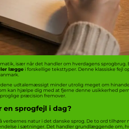
mmatik, især når det handler om hverdagens sprogbrug.
ller lægge
i forskellige teksttyper. Denne klassiske fejl
Danmark.
di ordene udtalemæssigt minder utrolig meget om hinand
 som kan hjælpe dig med at fjerne denne usikkerhed per
proglige præcision fremover.
r en sprogfejl i dag?
å verbernes natur i det danske sprog. De to ord tilhører 
vendelse i sætninger. Det handler grundlæggende om, hv