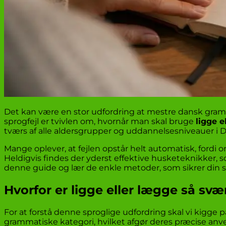
Det kan være en stor udfordring at mestre dansk gra
sprogfejl er tvivlen om, hvornår man skal bruge
ligge e
tværs af alle aldersgrupper og uddannelsesniveauer i 
Mange oplever, at fejlen opstår helt automatisk, for
Heldigvis findes der yderst effektive husketeknikker,
denne guide og lær de enkle metoder, som sikrer din s
Hvorfor er ligge eller lægge så svæ
For at forstå denne sproglige udfordring skal vi kigge p
grammatiske kategori, hvilket afgør deres præcise an