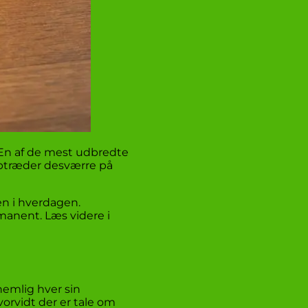
 En af de mest udbredte
 optræder desværre på
en i hverdagen.
manent. Læs videre i
nemlig hver sin
orvidt der er tale om