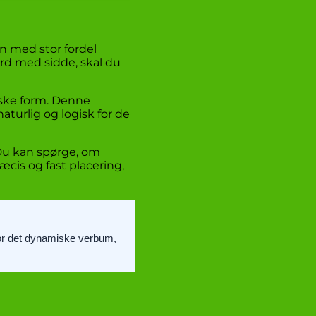
n med stor fordel
rd med sidde, skal du
iske form. Denne
aturlig og logisk for de
 Du kan spørge, om
æcis og fast placering,
 for det dynamiske verbum,