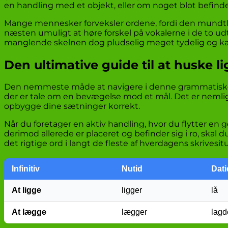
en handling med et objekt, eller om noget blot befinder 
Mange mennesker forveksler ordene, fordi den mundtlig
næsten umuligt at høre forskel på vokalerne i de to udtr
manglende skelnen dog pludselig meget tydelig og ka
Den ultimative guide til at huske li
Den nemmeste måde at navigere i denne grammatiske udf
der er tale om en bevægelse mod et mål. Det er neml
opbygge dine sætninger korrekt.
Når du foretager en aktiv handling, hvor du flytter e
derimod allerede er placeret og befinder sig i ro, ska
det rigtige ord i langt de fleste af hverdagens skrivesit
Infinitiv
Nutid
Dati
At ligge
ligger
lå
At lægge
lægger
lagd