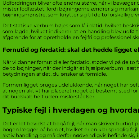
Udfordringen bliver ofte endnu større, når vi bevæger o
mister fodfæstet, fordi bøjningerne ændrer sig markant
bøjningsmønstre, som knytter sig til de to forskellige v
Det statiske verbum bøjes som lå i datid, hvilket beskr
som lagde, hvilket indikerer, at en handling blev udfør
afgørende for at opretholde en fejlfri og professionel skr
Førnutid og førdatid: skal det hedde ligget el
Når vi danner førnutid eller førdatid, støder vi på de t
de to bøjninger, når der indgår et hjælpeverbum i sæt
betydningen af det, du ønsker at formidle.
Formen ligget bruges udelukkende, når noget har befun
at nogen aktivt har placeret noget et bestemt sted for n
dit budskab helt uden misforståelser.
Typiske fejl i hverdagen og hvor
Det er let bevidst at begå fejl, når man skriver hurtigt
bogen lægger på bordet, hvilket er en klar sproglig fejl
aktiv handling og må derfor nødvendigvis befinde sig i 