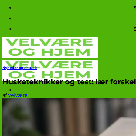
Fortsæt
til
indhold
Nyheder og aktuelt
Husketeknikker og test: lær forskel
af
Velvære
Produkttests
Nyheder og aktuelt