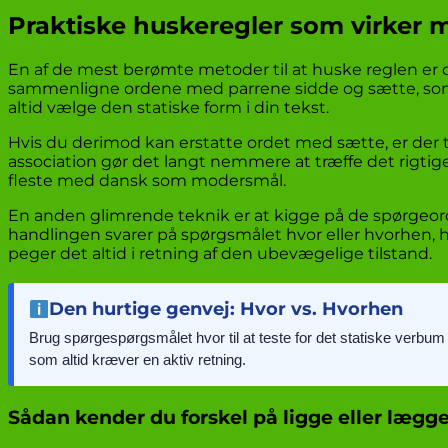
Praktiske huskeregler som virker 
En af de mest berømte metoder til at huske reglen e
sammenligne ordene med parrene sidde og sætte, som f
altid vælge den statiske form i din tekst.
Hvis du derimod kan erstatte ordet med sætte, er der
association gør det langt nemmere at træffe det rigtige 
fleste med dansk som modersmål.
En anden glimrende teknik er at kigge på de spørgeord,
handlingen svarer på spørgsmålet hvor eller hvorhen, hvi
peger det altid i retning af den ubevægelige tilstand.
Den hurtige genvej: Hvor vs. Hvorhen
Brug spørgespørgsmålet hvor til at teste for det statiske verbu
som altid kræver en aktiv retning.
Sådan kender du forskel på ligge eller lægge