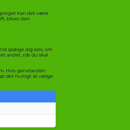
esproget kan det være
ft, bliver den
tid spørge dig selv, om
det andet, når du skal
bum. Hvis genstanden
ør det hurtigt at vælge