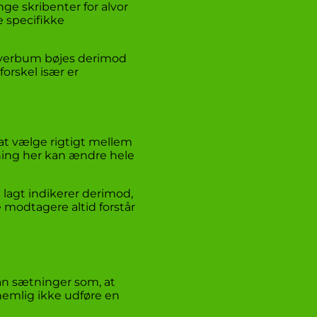
ge skribenter for alvor
e specifikke
ke verbum bøjes derimod
orskel især er
 at vælge rigtigt mellem
jning her kan ændre hele
 lagt indikerer derimod,
e modtagere altid forstår
man sætninger som, at
nemlig ikke udføre en