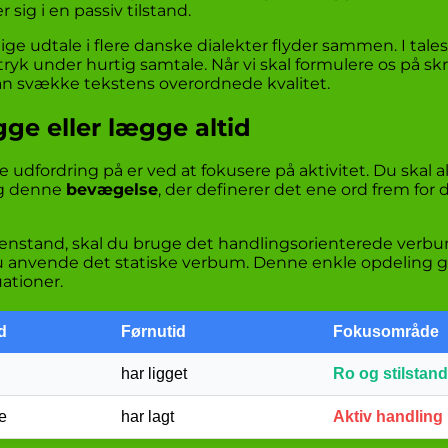
sig i en passiv tilstand.
e udtale i flere danske dialekter flyder sammen. I tal
yk under hurtig samtale. Når vi skal formulere os på skri
n svække tekstens overordnede kvalitet.
gge eller lægge altid
ordring på er ved at fokusere på aktivitet. Du skal al
ig denne
bevægelse
, der definerer det ene ord frem for 
n genstand, skal du bruge det handlingsorienterede ver
l du anvende det statiske verbum. Denne enkle opdeling g
uationer.
d
Førnutid
Fokusområde
har ligget
Ro og stilstand
e
har lagt
Aktiv handling