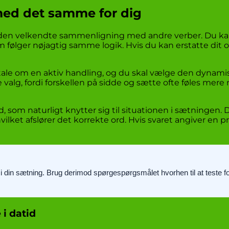
med det samme for dig
r den velkendte sammenligning med andre verber. Du ka
ølger nøjagtig samme logik. Hvis du kan erstatte dit o
 tale om en aktiv handling, og du skal vælge den dynam
valg, fordi forskellen på sidde og sætte ofte føles mere n
 som naturligt knytter sig til situationen i sætningen.
lket afslører det korrekte ord. Hvis svaret angiver en pr
m i din sætning. Brug derimod spørgespørgsmålet hvorhen til at teste
 i datid