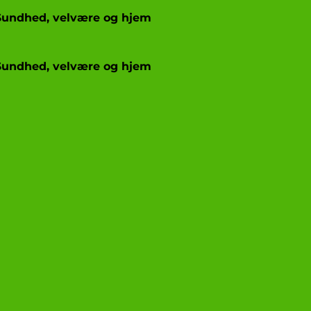
Sundhed, velvære og hjem
Sundhed, velvære og hjem