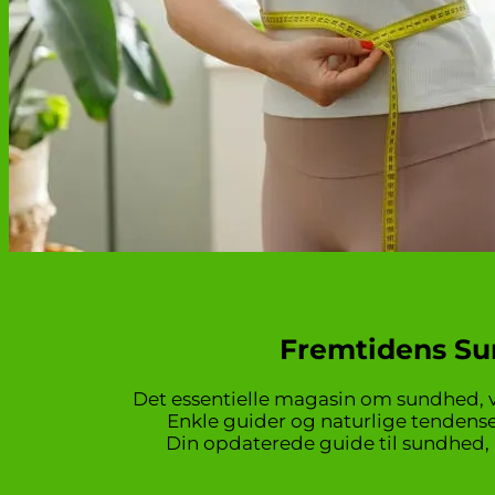
Fremtidens Su
Det essentielle magasin om sundhed, 
Enkle guider og naturlige tendenser
Din opdaterede guide til sundhed, m