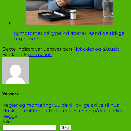
Symptomer på type 2 diabetes: Kend de tidlige
tegn i tide
Dette indlæg var udgivet den
Nyheder og aktuelt
.
Bookmark
permalink
.
Velvære
Regler og montering: Guide til lovlige skilte til hus
Husketeknikker og test: lær forskellen på ligge eller
lægge
Søg
Søg