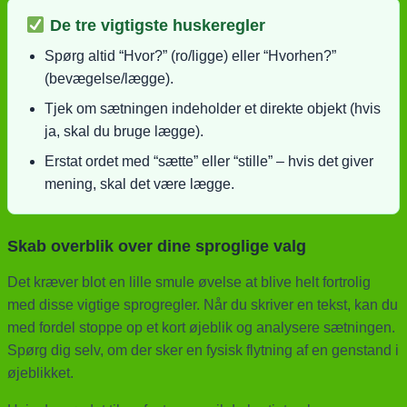
De tre vigtigste huskeregler
Spørg altid “Hvor?” (ro/ligge) eller “Hvorhen?”
(bevægelse/lægge).
Tjek om sætningen indeholder et direkte objekt (hvis
ja, skal du bruge lægge).
Erstat ordet med “sætte” eller “stille” – hvis det giver
mening, skal det være lægge.
Skab overblik over dine sproglige valg
Det kræver blot en lille smule øvelse at blive helt fortrolig
med disse vigtige sprogregler. Når du skriver en tekst, kan du
med fordel stoppe op et kort øjeblik og analysere sætningen.
Spørg dig selv, om der sker en fysisk flytning af en genstand i
øjeblikket.