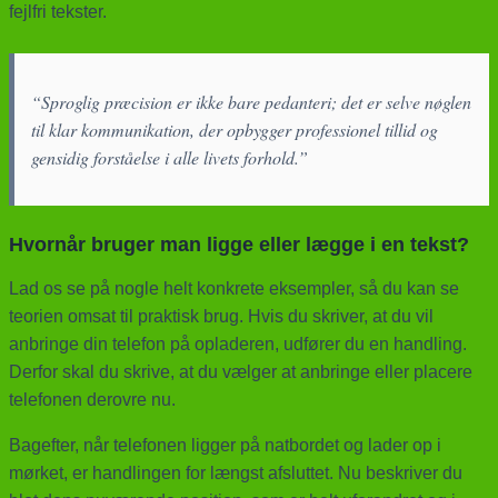
fejlfri tekster.
“Sproglig præcision er ikke bare pedanteri; det er selve nøglen
til klar kommunikation, der opbygger professionel tillid og
gensidig forståelse i alle livets forhold.”
Hvornår bruger man ligge eller lægge i en tekst?
Lad os se på nogle helt konkrete eksempler, så du kan se
teorien omsat til praktisk brug. Hvis du skriver, at du vil
anbringe din telefon på opladeren, udfører du en handling.
Derfor skal du skrive, at du vælger at anbringe eller placere
telefonen derovre nu.
Bagefter, når telefonen ligger på natbordet og lader op i
mørket, er handlingen for længst afsluttet. Nu beskriver du