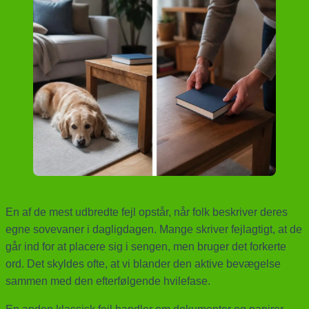
En af de mest udbredte fejl opstår, når folk beskriver deres
egne sovevaner i dagligdagen. Mange skriver fejlagtigt, at de
går ind for at placere sig i sengen, men bruger det forkerte
ord. Det skyldes ofte, at vi blander den aktive bevægelse
sammen med den efterfølgende hvilefase.