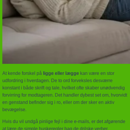
At kende forskel på
ligge eller lægge
kan være en stor
udfordring i hverdagen. De to ord forveksles desværre
konstant i både skrift og tale, hvilket ofte skaber unødvendig
forvirring for modtageren. Det handler dybest set om, hvorvidt
en genstand befinder sig i ro, eller om der sker en aktiv
bevægelse.
Hvis du vil undgå pinlige fejl i dine e-mails, er det afgørende
at lære de simple huskeregler bag de drilske verber.