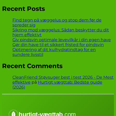
Recent Posts
Find tegn på væggelus og stop dem før de
spreder sig
Sikring mod væggelus: Sådan beskytter du dit
hjem effektivt
Giv pindsvin optimale levevilkår i din egen have
Gør din have til et sikkert fristed for pindsvin
Optimering af dit kulhydratindtag for en
sundere livsstil
Recent Comments
CleanFriend Støvsuger best i test 2026 - De Mest
effektive
på
Hurtigt vægttab: Bedste guide
(2026)
hurtigt-vægttab
.com