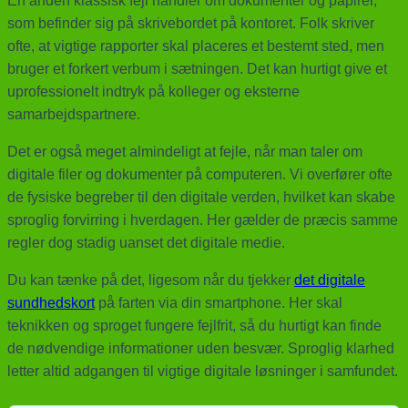
En anden klassisk fejl handler om dokumenter og papirer,
som befinder sig på skrivebordet på kontoret. Folk skriver
ofte, at vigtige rapporter skal placeres et bestemt sted, men
bruger et forkert verbum i sætningen. Det kan hurtigt give et
uprofessionelt indtryk på kolleger og eksterne
samarbejdspartnere.
Det er også meget almindeligt at fejle, når man taler om
digitale filer og dokumenter på computeren. Vi overfører ofte
de fysiske begreber til den digitale verden, hvilket kan skabe
sproglig forvirring i hverdagen. Her gælder de præcis samme
regler dog stadig uanset det digitale medie.
Du kan tænke på det, ligesom når du tjekker
det digitale
sundhedskort
på farten via din smartphone. Her skal
teknikken og sproget fungere fejlfrit, så du hurtigt kan finde
de nødvendige informationer uden besvær. Sproglig klarhed
letter altid adgangen til vigtige digitale løsninger i samfundet.