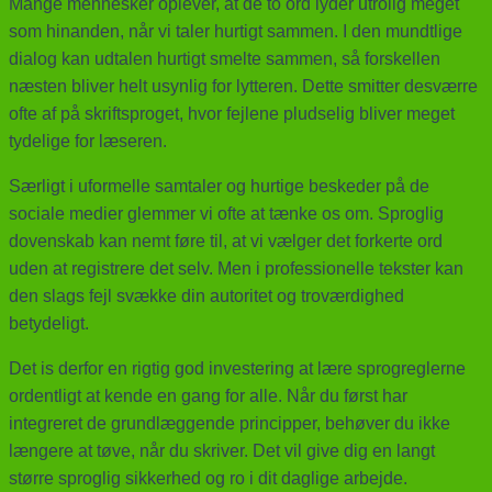
Mange mennesker oplever, at de to ord lyder utrolig meget
som hinanden, når vi taler hurtigt sammen. I den mundtlige
dialog kan udtalen hurtigt smelte sammen, så forskellen
næsten bliver helt usynlig for lytteren. Dette smitter desværre
ofte af på skriftsproget, hvor fejlene pludselig bliver meget
tydelige for læseren.
Særligt i uformelle samtaler og hurtige beskeder på de
sociale medier glemmer vi ofte at tænke os om. Sproglig
dovenskab kan nemt føre til, at vi vælger det forkerte ord
uden at registrere det selv. Men i professionelle tekster kan
den slags fejl svække din autoritet og troværdighed
betydeligt.
Det is derfor en rigtig god investering at lære sprogreglerne
ordentligt at kende en gang for alle. Når du først har
integreret de grundlæggende principper, behøver du ikke
længere at tøve, når du skriver. Det vil give dig en langt
større sproglig sikkerhed og ro i dit daglige arbejde.