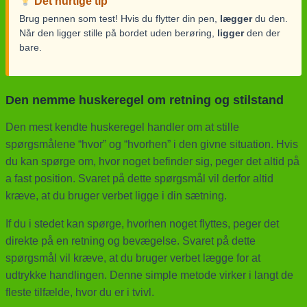
Det hurtige tip
Brug pennen som test! Hvis du flytter din pen,
lægger
du den.
Når den ligger stille på bordet uden berøring,
ligger
den der
bare.
Den nemme huskeregel om retning og stilstand
Den mest kendte huskeregel handler om at stille
spørgsmålene “hvor” og “hvorhen” i den givne situation. Hvis
du kan spørge om, hvor noget befinder sig, peger det altid på
a fast position. Svaret på dette spørgsmål vil derfor altid
kræve, at du bruger verbet ligge i din sætning.
If du i stedet kan spørge, hvorhen noget flyttes, peger det
direkte på en retning og bevægelse. Svaret på dette
spørgsmål vil kræve, at du bruger verbet lægge for at
udtrykke handlingen. Denne simple metode virker i langt de
fleste tilfælde, hvor du er i tvivl.