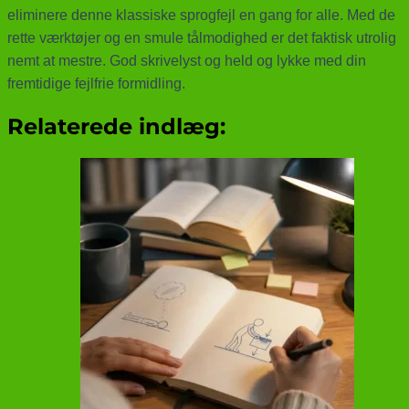
eliminere denne klassiske sprogfejl en gang for alle. Med de
rette værktøjer og en smule tålmodighed er det faktisk utrolig
nemt at mestre. God skrivelyst og held og lykke med din
fremtidige fejlfrie formidling.
Relaterede indlæg: