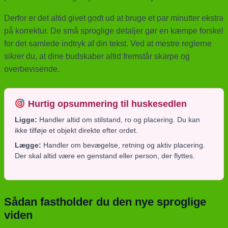
Derfor er det altid givet godt ud at bruge et par minutter ekstra
på korrektur. De små sproglige detaljer gør en kæmpe forskel
for det samlede indtryk af din tekst. Ved at mestre reglerne
sikrer du, at dine budskaber altid fremstår skarpe og
overbevisende.
Hurtig opsummering til huskesedlen
Ligge:
Handler altid om stilstand, ro og placering. Du kan
ikke tilføje et objekt direkte efter ordet.
Lægge:
Handler om bevægelse, retning og aktiv placering.
Der skal altid være en genstand eller person, der flyttes.
Sådan fastholder du den nye sproglige
viden