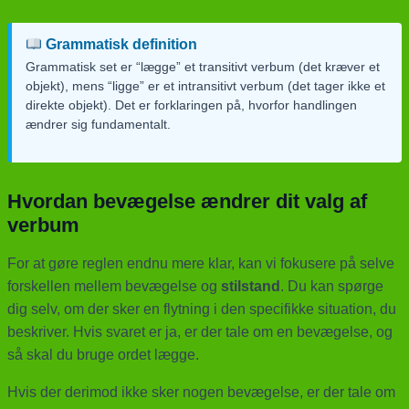
Grammatisk definition
Grammatisk set er “lægge” et transitivt verbum (det kræver et
objekt), mens “ligge” er et intransitivt verbum (det tager ikke et
direkte objekt). Det er forklaringen på, hvorfor handlingen
ændrer sig fundamentalt.
Hvordan bevægelse ændrer dit valg af
verbum
For at gøre reglen endnu mere klar, kan vi fokusere på selve
forskellen mellem bevægelse og
stilstand
. Du kan spørge
dig selv, om der sker en flytning i den specifikke situation, du
beskriver. Hvis svaret er ja, er der tale om en bevægelse, og
så skal du bruge ordet lægge.
Hvis der derimod ikke sker nogen bevægelse, er der tale om