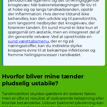
periodontale ligament og det omkringliggende
knoglevæv. Når bakteriebelægninger får lov til
at hobe sig op langs tandkødsranden, opstår
der inflammation. Hvis denne tilstand ikke
behandles, kan den udvikle sig til parodontitis,
som langsomt nedbryder det knoglevæv, der
forankrer tanden. En sund mund er ikke kun et
spørgsmål om æstetik, men en integreret del af
din generelle velvære. Ved at opretholde en
sund vægttabsmenu
, der er rig på
næringsstoffer, kan du indirekte styrke
kroppens evne til at bekæmpe infektioner og
fremme helingsprocesser i tandkødet.
Hvorfor bliver mine tænder
pludselig ustabile?
Tandmobilitet skyldes sjældent én isoleret faktor,
men er ofte et resultat af vedvarende belastning eller
kronisk betændelse. Udover bakteriel påvirkning kan