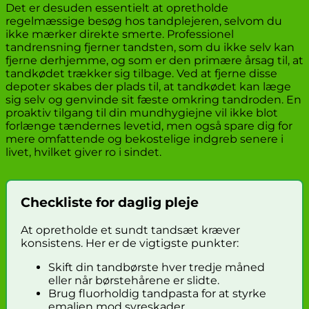
Det er desuden essentielt at opretholde
regelmæssige besøg hos tandplejeren, selvom du
ikke mærker direkte smerte. Professionel
tandrensning fjerner tandsten, som du ikke selv kan
fjerne derhjemme, og som er den primære årsag til, at
tandkødet trækker sig tilbage. Ved at fjerne disse
depoter skabes der plads til, at tandkødet kan læge
sig selv og genvinde sit fæste omkring tandroden. En
proaktiv tilgang til din mundhygiejne vil ikke blot
forlænge tændernes levetid, men også spare dig for
mere omfattende og bekostelige indgreb senere i
livet, hvilket giver ro i sindet.
Checkliste for daglig pleje
At opretholde et sundt tandsæt kræver
konsistens. Her er de vigtigste punkter:
Skift din tandbørste hver tredje måned
eller når børstehårene er slidte.
Brug fluorholdig tandpasta for at styrke
emaljen mod syreskader.