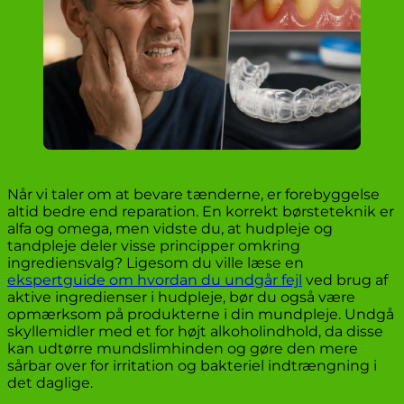
Når vi taler om at bevare tænderne, er forebyggelse
altid bedre end reparation. En korrekt børsteteknik er
alfa og omega, men vidste du, at hudpleje og
tandpleje deler visse principper omkring
ingrediensvalg? Ligesom du ville læse en
ekspertguide om hvordan du undgår fejl
ved brug af
aktive ingredienser i hudpleje, bør du også være
opmærksom på produkterne i din mundpleje. Undgå
skyllemidler med et for højt alkoholindhold, da disse
kan udtørre mundslimhinden og gøre den mere
sårbar over for irritation og bakteriel indtrængning i
det daglige.