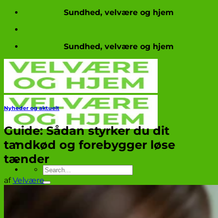
Fortsæt
Sundhed, velvære og hjem
til
indhold
Sundhed, velvære og hjem
Nyheder og aktuelt
Guide: Sådan styrker du dit
tandkød og forebygger løse
tænder
af
Velvære
Produkttests
Nyheder og aktuelt