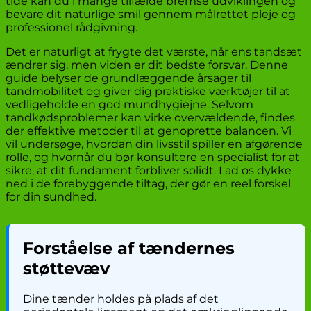
tide kan du i mange tilfælde bremse udviklingen og
bevare dit naturlige smil gennem målrettet pleje og
professionel rådgivning.
Det er naturligt at frygte det værste, når ens tandsæt
ændrer sig, men viden er dit bedste forsvar. Denne
guide belyser de grundlæggende årsager til
tandmobilitet og giver dig praktiske værktøjer til at
vedligeholde en god mundhygiejne. Selvom
tandkødsproblemer kan virke overvældende, findes
der effektive metoder til at genoprette balancen. Vi
vil undersøge, hvordan din livsstil spiller en afgørende
rolle, og hvornår du bør konsultere en specialist for at
sikre, at dit fundament forbliver solidt. Lad os dykke
ned i de forebyggende tiltag, der gør en reel forskel
for din sundhed.
Forståelse af tændernes
støttevæv
Dine tænder holdes på plads af det