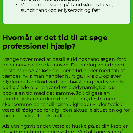
Vær opmærksom på tandkødets farve;
sundt tandkød er lyserødt og fast.
Hvornår er det tid til at søge
professionel hjælp?
Mange tøver med at bestille tid hos tandlægen, fordi
de er nervøse for diagnosen. Det er dog en udbredt
misforståelse, at løse tænder altid ender med tab af
tænder, hvis man handler hurtigt. Hvis du oplever
blødende tandkød ved tandbørstning, vedvarende
dårlig ånde eller en ændret biddynamik, bør du
booke en tid med det samme. Jo tidligere en
tandlæge kan vurdere din situation, desto mere
skånsomme behandlingsmuligheder vil der typisk
være til rådighed for dig i den aktuelle situation og for
din fremtidige tandsundhed.
Afslutningsvis er det værd at huske på, at din krop er
et sammenhængende system. Ved at tage vare på