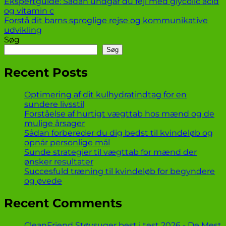
Ekspertguide: Sådan undgår du fejl med glycolic acid
og vitamin c
Forstå dit barns sproglige rejse og kommunikative
udvikling
Søg
Søg
Recent Posts
Optimering af dit kulhydratindtag for en
sundere livsstil
Forståelse af hurtigt vægttab hos mænd og de
mulige årsager
Sådan forbereder du dig bedst til kvindeløb og
opnår personlige mål
Sunde strategier til vægttab for mænd der
ønsker resultater
Succesfuld træning til kvindeløb for begyndere
og øvede
Recent Comments
CleanFriend Støvsuger best i test 2026 - De Mest