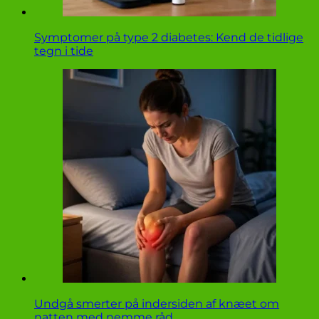
Symptomer på type 2 diabetes: Kend de tidlige
tegn i tide
Undgå smerter på indersiden af knæet om
natten med nemme råd