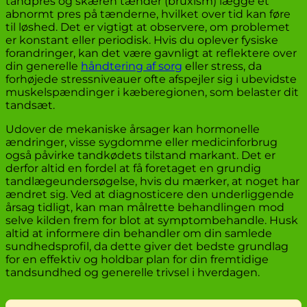
tandpres og skæren tænder (bruxism) lægge et
abnormt pres på tænderne, hvilket over tid kan føre
til løshed. Det er vigtigt at observere, om problemet
er konstant eller periodisk. Hvis du oplever fysiske
forandringer, kan det være gavnligt at reflektere over
din generelle
håndtering af sorg
eller stress, da
forhøjede stressniveauer ofte afspejler sig i ubevidste
muskelspændinger i kæberegionen, som belaster dit
tandsæt.
Udover de mekaniske årsager kan hormonelle
ændringer, visse sygdomme eller medicinforbrug
også påvirke tandkødets tilstand markant. Det er
derfor altid en fordel at få foretaget en grundig
tandlægeundersøgelse, hvis du mærker, at noget har
ændret sig. Ved at diagnosticere den underliggende
årsag tidligt, kan man målrette behandlingen mod
selve kilden frem for blot at symptombehandle. Husk
altid at informere din behandler om din samlede
sundhedsprofil, da dette giver det bedste grundlag
for en effektiv og holdbar plan for din fremtidige
tandsundhed og generelle trivsel i hverdagen.