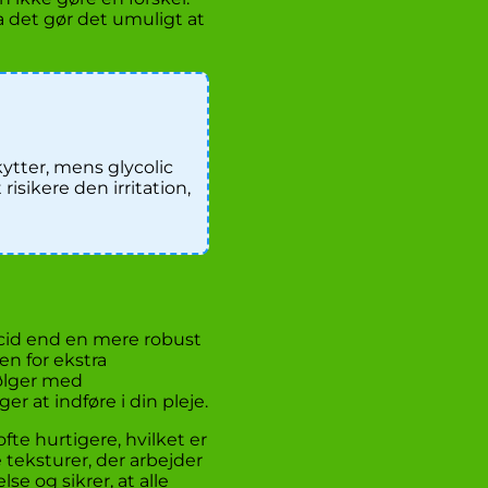
 det gør det umuligt at
ytter, mens glycolic
sikere den irritation,
 acid end en mere robust
en for ekstra
følger med
r at indføre i din pleje.
e hurtigere, hvilket er
 teksturer, der arbejder
e og sikrer, at alle