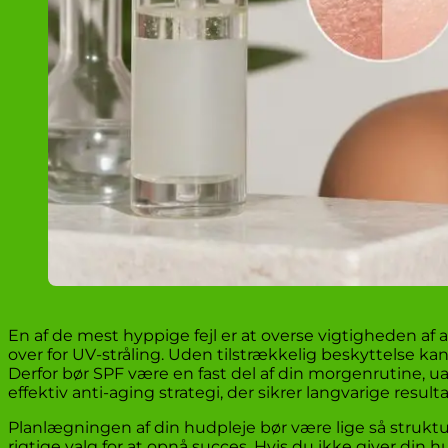
En af de mest hyppige fejl er at overse vigtigheden af 
over for UV-stråling. Uden tilstrækkelig beskyttelse ka
Derfor bør SPF være en fast del af din morgenrutine, u
effektiv anti-aging strategi, der sikrer langvarige res
Planlægningen af din hudpleje bør være lige så strukt
rigtige valg for at opnå succes. Hvis du ikke giver din h