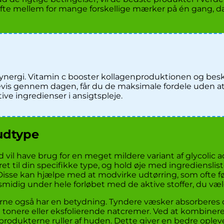
fte mellem for mange forskellige mærker på én gang, da
synergi. Vitamin c booster kollagenproduktionen og besk
evis gennem dagen, får du de maksimale fordele uden at ri
ive ingredienser i ansigtspleje.
hudtype
ud vil have brug for en meget mildere variant af glycolic
t til din specifikke type, og hold øje med ingredienslist
 Disse kan hjælpe med at modvirke udtørring, som ofte 
smidig under hele forløbet med de aktive stoffer, du vælge
e også har en betydning. Tyndere væsker absorberes oft
 i tonere eller eksfolierende natcremer. Ved at kombinere
rodukterne ruller af huden. Dette giver en bedre oplevels