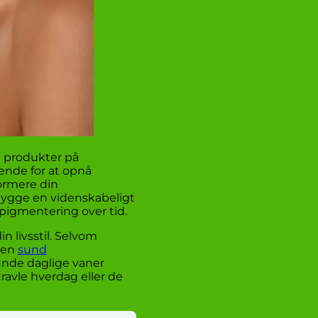
 produkter på
ende for at opnå
ormere din
bygge en videnskabeligt
 pigmentering over tid.
in livsstil. Selvom
r en
sund
unde daglige vaner
ravle hverdag eller de