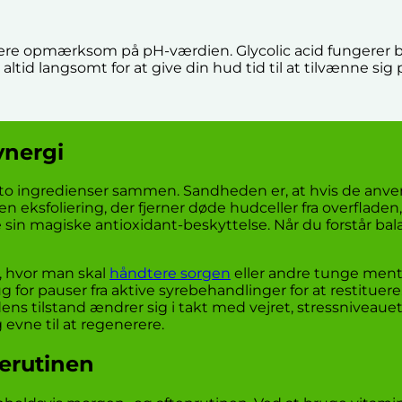
ære opmærksom på pH-værdien. Glycolic acid fungerer bed
t altid langsomt for at give din hud tid til at tilvænne s
ynergi
 to ingredienser sammen. Sandheden er, at hvis de anve
n eksfoliering, der fjerner døde hudceller fra overfladen
re sin magiske antioxidant-beskyttelse. Når du forstår b
, hvor man skal
håndtere sorgen
eller andre tunge ment
or pauser fra aktive syrebehandlinger for at restituere. 
udens tilstand ændrer sig i takt med vejret, stressniveau
 evne til at regenerere.
erutinen