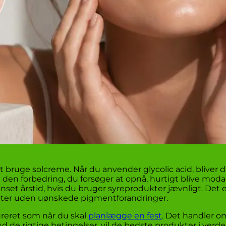
at bruge solcreme. Når du anvender glycolic acid, bliver
n den forbedring, du forsøger at opnå, hurtigt blive moda
anset årstid, hvis du bruger syreprodukter jævnligt. Det
ultater uden uønskede pigmentforandringer.
ureret som når du skal
planlægge en fest
. Det handler o
ud de rigtige betingelser, vil de bedste produkter i verde