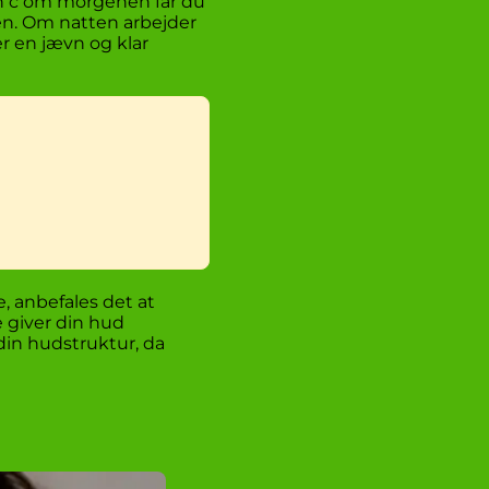
min c om morgenen får du
en. Om natten arbejder
er en jævn og klar
, anbefales det at
 giver din hud
din hudstruktur, da