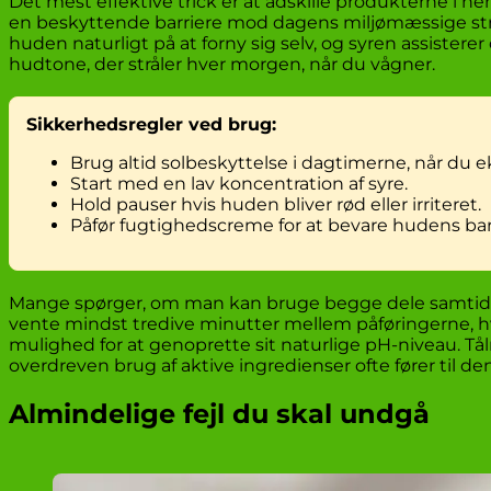
Det mest effektive trick er at adskille produkterne i
en beskyttende barriere mod dagens miljømæssige stre
huden naturligt på at forny sig selv, og syren assisterer
hudtone, der stråler hver morgen, når du vågner.
Sikkerhedsregler ved brug:
Brug altid solbeskyttelse i dagtimerne, når du ek
Start med en lav koncentration af syre.
Hold pauser hvis huden bliver rød eller irriteret.
Påfør fugtighedscreme for at bevare hudens bar
Mange spørger, om man kan bruge begge dele samtidig f
vente mindst tredive minutter mellem påføringerne, hv
mulighed for at genoprette sit naturlige pH-niveau. Tå
overdreven brug af aktive ingredienser ofte fører til d
Almindelige fejl du skal undgå