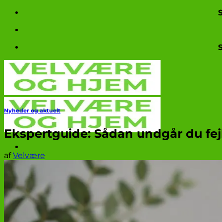
Fortsæt
til
indhold
Nyheder og aktuelt
Ekspertguide: Sådan undgår du fejl
af
Velvære
Produkttests
Nyheder og aktuelt