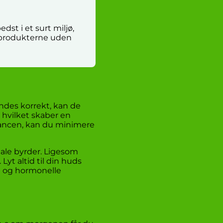
st i et surt miljø,
ig produkterne uden
ndes korrekt, kan de
, hvilket skaber en
alancen, kan du minimere
ale byrder. Ligesom
Lyt altid til din huds
et og hormonelle