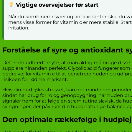
Vigtige overvejelser før start
Når du kombinerer syrer og antioxidanter, skal du v
mens visse former for vitamin c er mere stabile. Star
irritation.
Forståelse af syre og antioxidant s
Det er en udbredt myte, at man aldrig må bruge disse
supplere hinanden perfekt. Glycolic acid fungerer som e
bedre vej for vitamin c til at penetrere huden og udfø
risikoen for rødme markant.
Hvis din hud føles stresset, kan det minde om perioder
sindet har brug for ro og genopbygning, har huden brug f
signaler frem for at følge en stram rutine slavisk, da h
svingninger, der påvirker din huds naturlige balance og
Den optimale rækkefølge i hudplej