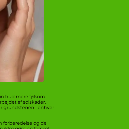
 din hud mere følsom
rbejdet af solskader.
 er grundstenen i enhver
m forberedelse og de
n ikke gøre en forskel.