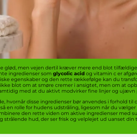
lød, men vejen dertil kræver mere end blot tilfældige
ente ingredienser som
glycolic acid
og vitamin c er afgør
miske egenskaber og den rette rækkefølge kan du transf
 ikke blot om at smøre cremer i ansigtet, men om at op
 samtidig med at du aktivt modvirker fine linjer og ujævn
de, hvornår disse ingredienser bør anvendes i forhold til d
også en rolle for hudens udstråling, ligesom når du vælge
 kombinere den rette viden om aktive ingredienser med s
trålende hud, der ser frisk og velplejet ud uanset din t