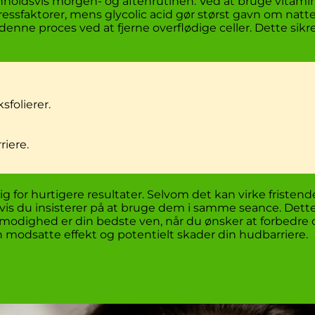
 henholdsvis morgen- og aftenrutinen. Ved at bruge vita
ssfaktorer, mens glycolic acid gør størst gavn om natt
 denne proces ved at fjerne overflødige celler. Dette sikr
sfolierer.
riere.
or hurtigere resultater. Selvom det kan virke fristende
is du insisterer på at bruge dem i samme seance. Dette
lmodighed er din bedste ven, når du ønsker at forbedre 
en modsatte effekt og potentielt skader din hudbarriere.