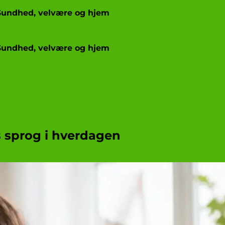
Sundhed, velvære og hjem
Sundhed, velvære og hjem
 sprog i hverdagen