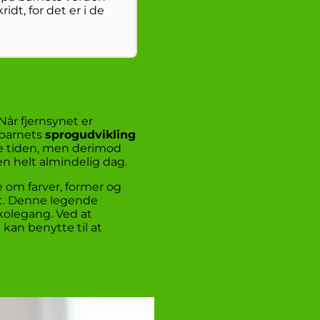
dt, for det er i de
Når fjernsynet er
t barnets
sprogudvikling
ele tiden, men derimod
 en helt almindelig dag.
e om farver, former og
et. Denne legende
kolegang. Ved at
 kan benytte til at