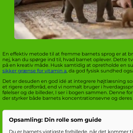
En effektiv metode til at fremme barnets sprog er at br
nej, kan du spørge ind til, hvad barnet oplever. Dette t
på en kreativ måde. Husk samtidig at opretholde en sun
sikker grænse for vitamin a
, da god fysisk sundhed ogs
Det er desuden en god idé at integrere højtlæsning som
et rigere ordforråd, end vi normalt bruger i hverdagssp
følelser og de billeder, I ser i bogen sammen. Denne fo
der styrker både barnets koncentrationsevne og deres 
Opsamling: Din rolle som guide
Du er barnets vigtigste forbillede, når det kommer 