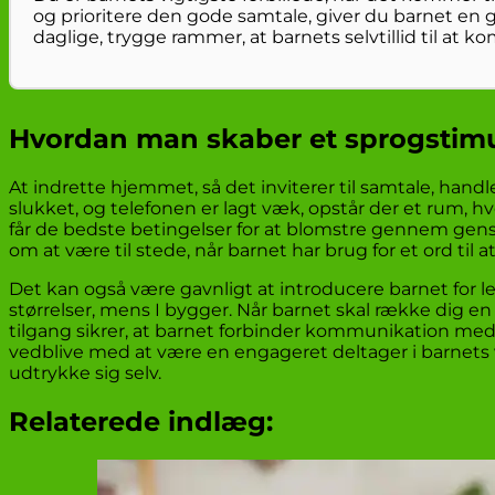
og prioritere den gode samtale, giver du barnet en gav
daglige, trygge rammer, at barnets selvtillid til at k
Hvordan man skaber et sprogstimu
At indrette hjemmet, så det inviterer til samtale, hand
slukket, og telefonen er lagt væk, opstår der et rum, hvo
får de bedste betingelser for at blomstre gennem gensi
om at være til stede, når barnet har brug for et ord til 
Det kan også være gavnligt at introducere barnet for le
størrelser, mens I bygger. Når barnet skal række dig e
tilgang sikrer, at barnet forbinder kommunikation me
vedblive med at være en engageret deltager i barnets ver
udtrykke sig selv.
Relaterede indlæg: