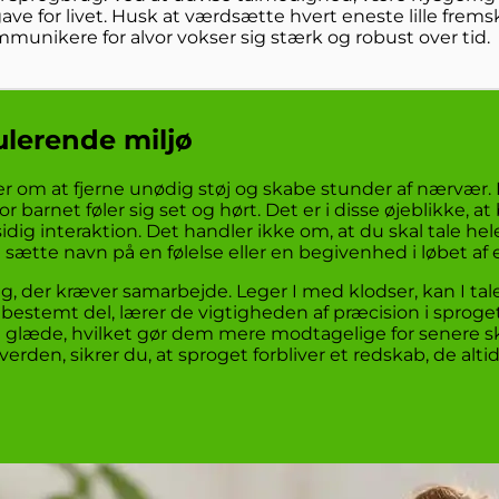
e for livet. Husk at værdsætte hvert eneste lille fremskri
ommunikere for alvor vokser sig stærk og robust over tid.
lerende miljø
ler om at fjerne unødig støj og skabe stunder af nærvær. 
r barnet føler sig set og hørt. Det er i disse øjeblikke, a
dig interaktion. Det handler ikke om, at du skal tale h
at sætte navn på en følelse eller en begivenhed i løbet af
g, der kræver samarbejde. Leger I med klodser, kan I tal
n bestemt del, lærer de vigtigheden af præcision i sprog
d glæde, hvilket gør dem mere modtagelige for senere s
den, sikrer du, at sproget forbliver et redskab, de altid