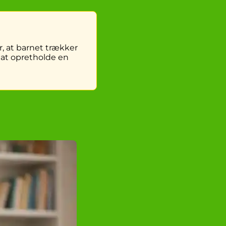
r, at barnet trækker
 at opretholde en