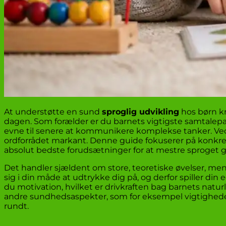
At understøtte en sund
sproglig udvikling
hos børn k
dagen. Som forælder er du barnets vigtigste samtalepar
evne til senere at kommunikere komplekse tanker. Ved
ordforrådet markant. Denne guide fokuserer på konkrete
absolut bedste forudsætninger for at mestre sproget g
Det handler sjældent om store, teoretiske øvelser, me
sig i din måde at udtrykke dig på, og derfor spiller di
du motivation, hvilket er drivkraften bag barnets natu
andre sundhedsaspekter, som for eksempel vigtighede
rundt.