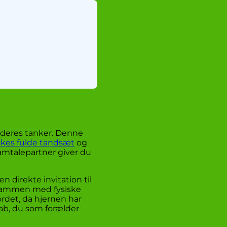
e deres tanker. Denne
kes fulde tandsæt
og
samtalepartner giver du
n direkte invitation til
 sammen med fysiske
ordet, da hjernen har
kab, du som forælder