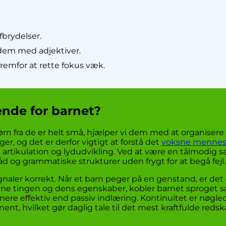
fbrydelser.
dem med adjektiver.
fremfor at rette fokus væk.
ende for barnet?
børn fra de er helt små, hjælper vi dem med at organiser
r, og det er derfor vigtigt at forstå det
voksne mennes
 artikulation og lydudvikling. Ved at være en tålmodig 
d og grammatiske strukturer uden frygt for at begå fejl.
naler korrekt. Når et barn peger på en genstand, er det e
ævne tingen og dens egenskaber, kobler barnet sproget
mere effektiv end passiv indlæring. Kontinuitet er nøgle
nt, hvilket gør daglig tale til det mest kraftfulde reds