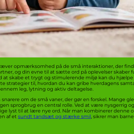
ræver opmærksomhed på de små interaktioner, der fin
tner, og din evne til at sætte ord på oplevelser skaber
 at skabe et trygt og stimulerende miljø kan du hjælpe
 strategier til, hvordan du kan gribe hverdagens samtale
ennem leg, lytning og aktiv deltagelse.
n snarere om de små vaner, der gør en forskel. Mange gl
n egen sprogbrug en central rolle. Ved at være nysgerrig
rlige lyst til at lære nye ord. Når man kombinerer denn
n af et
sundt tandsæt og stærke smil
, sikrer man barne