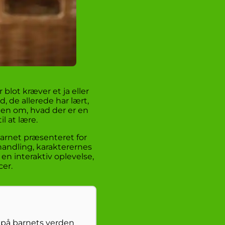
blot kræver et ja eller
, de allerede har lært,
den om, hvad der er en
l at lære.
barnet præsenteret for
 handling, karakterernes
l en interaktiv oplevelse,
cer.
g på barnets verden