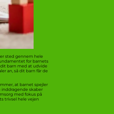
der sted gennem hele
 fundamentet for barnets
 dit barn med at udvide
r an, så dit barn får de
emmer, at barnet spejler
 og inddragende skaber
e omsorg med fokus på
ts trivsel hele vejen