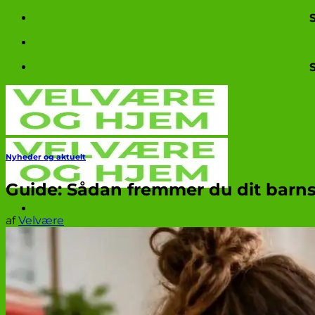
Fortsæt
til
indhold
Nyheder og aktuelt
Guide: Sådan fremmer du dit barns
af
Velvære
Produkttests
Nyheder og aktuelt