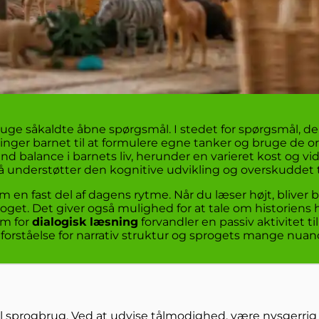
uge såkaldte åbne spørgsmål. I stedet for spørgsmål, der 
vinger barnet til at formulere egne tanker og bruge de ord
d balance i barnets liv, herunder en varieret kost og vi
å understøtter den kognitive udvikling og overskuddet ti
 en fast del af dagens rytme. Når du læser højt, bliver 
roget. Det giver også mulighed for at tale om historiens
rm for
dialogisk læsning
forvandler en passiv aktivitet ti
forståelse for narrativ struktur og sprogets mange nuan
til sprogbrug. Ved at udvise tålmodighed, være nysgerri