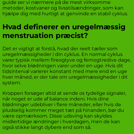
guide ser vi nærmere på de mest virksomme
metoder, kostvaner og livsstilsændringer, som kan
hjælpe dig med hurtigt at genvinde en stabil cyklus.
Hvad definerer en uregelmæssig
menstruation præcist?
Det er vigtigt at forstå, hvad der reelt tæller som
uregelmæssigheder i din cyklus. En normal cyklus
varer typisk mellem fireogtyve og femogtredive dage,
hvor selve blødningen varer under en uge. Hvis dit
tidsinterval varierer konstant med mere end en uge
hver måned, er der tale om uregelmæssigheder i dit
system.
Kroppen forsøger altid at sende os tydelige signaler,
når noget er ude af balance indeni. Hvis dine
blødninger udebliver i flere måneder, eller hvis de
pludselig kommer meget tæt på hinanden, bør du
være opmærksom. Disse udsving kan skyldes
midlertidige ændringer i hverdagen, men de kan
også stikke langt dybere end som så.