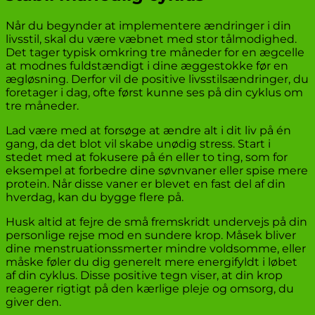
Når du begynder at implementere ændringer i din
livsstil, skal du være væbnet med stor tålmodighed.
Det tager typisk omkring tre måneder for en ægcelle
at modnes fuldstændigt i dine æggestokke før en
ægløsning. Derfor vil de positive livsstilsændringer, du
foretager i dag, ofte først kunne ses på din cyklus om
tre måneder.
Lad være med at forsøge at ændre alt i dit liv på én
gang, da det blot vil skabe unødig stress. Start i
stedet med at fokusere på én eller to ting, som for
eksempel at forbedre dine søvnvaner eller spise mere
protein. Når disse vaner er blevet en fast del af din
hverdag, kan du bygge flere på.
Husk altid at fejre de små fremskridt undervejs på din
personlige rejse mod en sundere krop. Måsek bliver
dine menstruationssmerter mindre voldsomme, eller
måske føler du dig generelt mere energifyldt i løbet
af din cyklus. Disse positive tegn viser, at din krop
reagerer rigtigt på den kærlige pleje og omsorg, du
giver den.