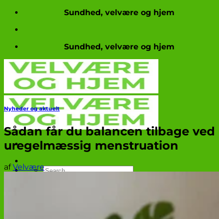
Fortsæt
Sundhed, velvære og hjem
til
indhold
Sundhed, velvære og hjem
Nyheder og aktuelt
Sådan får du balancen tilbage ved
uregelmæssig menstruation
af
Velvære
Produkttests
Nyheder og aktuelt