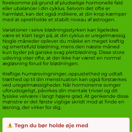
forekomme på grund af pludselige hormonelle fald
eller ubalancer i din cyklus. Selvom det ofte er
harmløst, kan det også indikere, at din krop kæmper
med at opretholde et stabilt niveau af østrogen.
Variationer i selve blødningsstyrken kan ligeledes
være et klart tegn på, at din cyklus er uregelmæssig.
Nogle måneder oplever du måske en meget kraftig
og smertefuld blødning, mens den næste måned
kun byder på ganske svag pletblødning. Disse store
udsving viser ofte, at der ikke har været en normal
ægløsning forud for blødningen.
Kraftige humørsvingninger, oppustethed og udtalt
træthed op til din menstruation kan også forstærkes
ved uregelmæssigheder. Når hormonerne svinger
uforudsigeligt, påvirkes din mentale trivsel og dit
fysiske velvære i langt højere grad. At genkende disse
mønstre er det første vigtige skridt mod at finde en
løsning, der virker for dig.
Tegn du bør holde øje med