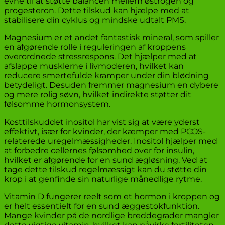
evne til at støtte balancen mellem østrogen og
progesteron. Dette tilskud kan hjælpe med at
stabilisere din cyklus og mindske udtalt PMS.
Magnesium er et andet fantastisk mineral, som spiller
en afgørende rolle i reguleringen af kroppens
overordnede stressrespons. Det hjælper med at
afslappe musklerne i livmoderen, hvilket kan
reducere smertefulde kramper under din blødning
betydeligt. Desuden fremmer magnesium en dybere
og mere rolig søvn, hvilket indirekte støtter dit
følsomme hormonsystem.
Kosttilskuddet inositol har vist sig at være yderst
effektivt, især for kvinder, der kæmper med PCOS-
relaterede uregelmæssigheder. Inositol hjælper med
at forbedre cellernes følsomhed over for insulin,
hvilket er afgørende for en sund ægløsning. Ved at
tage dette tilskud regelmæssigt kan du støtte din
krop i at genfinde sin naturlige månedlige rytme.
Vitamin D fungerer reelt som et hormon i kroppen og
er helt essentielt for en sund æggestokfunktion.
Mange kvinder på de nordlige breddegrader mangler