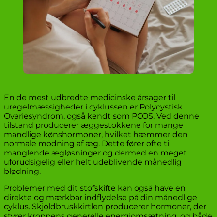
En de mest udbredte medicinske årsager til
uregelmæssigheder i cyklussen er Polycystisk
Ovariesyndrom, også kendt som PCOS. Ved denne
tilstand producerer æggestokkene for mange
mandlige kønshormoner, hvilket hæmmer den
normale modning af æg. Dette fører ofte til
manglende ægløsninger og dermed en meget
uforudsigelig eller helt udeblivende månedlig
blødning.
Problemer med dit stofskifte kan også have en
direkte og mærkbar indflydelse på din månedlige
cyklus. Skjoldbruskkirtlen producerer hormoner, der
styrer kroppens generelle energiomsætning, og både