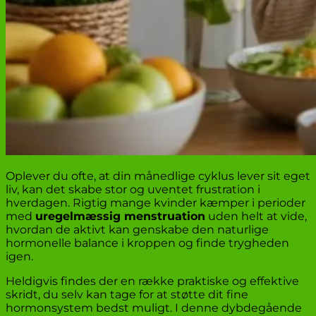
Oplever du ofte, at din månedlige cyklus lever sit eget
liv, kan det skabe stor og uventet frustration i
hverdagen. Rigtig mange kvinder kæmper i perioder
med
uregelmæssig menstruation
uden helt at vide,
hvordan de aktivt kan genskabe den naturlige
hormonelle balance i kroppen og finde trygheden
igen.
Heldigvis findes der en række praktiske og effektive
skridt, du selv kan tage for at støtte dit fine
hormonsystem bedst muligt. I denne dybdegående