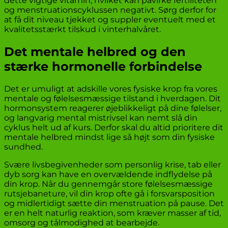
dette vigtige vitamin, hvilket kan påvirke fertiliteten
og menstruationscyklussen negativt. Sørg derfor for
at få dit niveau tjekket og suppler eventuelt med et
kvalitetsstærkt tilskud i vinterhalvåret.
Det mentale helbred og den
stærke hormonelle forbindelse
Det er umuligt at adskille vores fysiske krop fra vores
mentale og følelsesmæssige tilstand i hverdagen. Dit
hormonsystem reagerer øjeblikkeligt på dine følelser,
og langvarig mental mistrivsel kan nemt slå din
cyklus helt ud af kurs. Derfor skal du altid prioritere dit
mentale helbred mindst lige så højt som din fysiske
sundhed.
Svære livsbegivenheder som personlig krise, tab eller
dyb sorg kan have en overvældende indflydelse på
din krop. Når du gennemgår store følelsesmæssige
rutsjebaneture, vil din krop ofte gå i forsvarsposition
og midlertidigt sætte din menstruation på pause. Det
er en helt naturlig reaktion, som kræver masser af tid,
omsorg og tålmodighed at bearbejde.