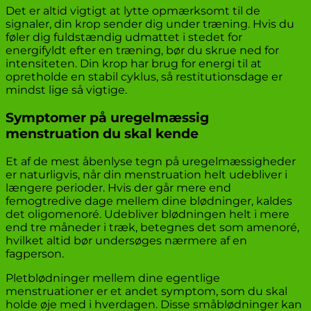
Det er altid vigtigt at lytte opmærksomt til de
signaler, din krop sender dig under træning. Hvis du
føler dig fuldstændig udmattet i stedet for
energifyldt efter en træning, bør du skrue ned for
intensiteten. Din krop har brug for energi til at
opretholde en stabil cyklus, så restitutionsdage er
mindst lige så vigtige.
Symptomer på uregelmæssig
menstruation du skal kende
Et af de mest åbenlyse tegn på uregelmæssigheder
er naturligvis, når din menstruation helt udebliver i
længere perioder. Hvis der går mere end
femogtredive dage mellem dine blødninger, kaldes
det oligomenoré. Udebliver blødningen helt i mere
end tre måneder i træk, betegnes det som amenoré,
hvilket altid bør undersøges nærmere af en
fagperson.
Pletblødninger mellem dine egentlige
menstruationer er et andet symptom, som du skal
holde øje med i hverdagen. Disse småblødninger kan