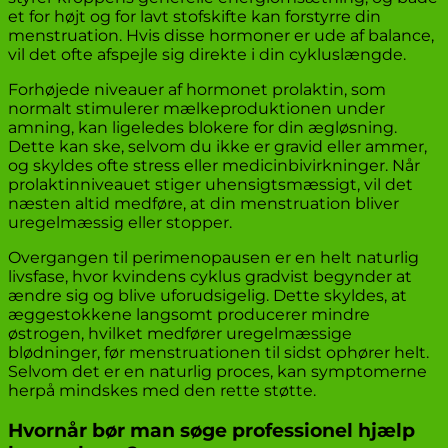
et for højt og for lavt stofskifte kan forstyrre din
menstruation. Hvis disse hormoner er ude af balance,
vil det ofte afspejle sig direkte i din cykluslængde.
Forhøjede niveauer af hormonet prolaktin, som
normalt stimulerer mælkeproduktionen under
amning, kan ligeledes blokere for din ægløsning.
Dette kan ske, selvom du ikke er gravid eller ammer,
og skyldes ofte stress eller medicinbivirkninger. Når
prolaktinniveauet stiger uhensigtsmæssigt, vil det
næsten altid medføre, at din menstruation bliver
uregelmæssig eller stopper.
Overgangen til perimenopausen er en helt naturlig
livsfase, hvor kvindens cyklus gradvist begynder at
ændre sig og blive uforudsigelig. Dette skyldes, at
æggestokkene langsomt producerer mindre
østrogen, hvilket medfører uregelmæssige
blødninger, før menstruationen til sidst ophører helt.
Selvom det er en naturlig proces, kan symptomerne
herpå mindskes med den rette støtte.
Hvornår bør man søge professionel hjælp