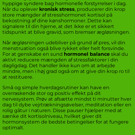
hyppige syndere bag hormonelle forstyrrelser i dag.
Når du oplever
kronisk stress
, producerer din krop
store mængder af stresshormonet kortisol på
bekostning af dine kønshormoner. Dette kan
signalere til din hjerne, at det ikke er et sikkert
tidspunkt at blive gravid, som bremser ægløsningen.
Når ægløsningen udebliver på grund af pres, vil din
menstruation også blive rykket eller helt forsvinde.
For at genskabe en sund
hormonel balance
skal du
aktivt reducere mængden af stressfaktorer i din
dagligdag. Det handler ikke kun om at arbejde
mindre, men i høj grad også om at give din krop ro til
at restituere.
Små og simple hverdagsrutiner kan have en
overraskende stor og positiv effekt på dit
nervesystem. Prøv at afsætte mindst ti minutter hver
dag til dybe vejrtrækningsøvelser, meditation eller en
rolig gåtur i naturen. Disse pauser hjælper med at
sænke dit kortisolniveau, hvilket giver dit
hormonsystem de bedste betingelser for at fungere
optimalt.