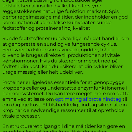
dagen. Store udsving i dit blodsukker øger
udskillelsen af insulin, hvilket kan forstyrre
æggestokkenes naturlige funktion markant. Spis
derfor regelmæssige måltider, der indeholder en god
kombination af komplekse kulhydrater, sunde
fedtstoffer og proteiner af høj kvalitet.
Sunde fedtstoffer er uundværlige, når det handler om
at genoprette en sund og velfungerende cyklus.
Fedtsyrer fra kilder som avocado, nødder, frø og
olivenolie bruges direkte til produktionen af vitale
kønshormoner. Hvis du skærer for meget ned på
fedtet i din kost, kan du risikere, at din cyklus bliver
uregelmæssig eller helt udebliver.
Proteiner er ligeledes essentielle for at genopbygge
kroppens celler og understøtte enzymfunktionerne i
hormonsystemet. Du kan lære meget mere om dette
emne ved at læse om
optimering af proteinindtag
til
din daglige kost. Et tilstrækkeligt indtag sikrer, at din
krop har de nødvendige ressourcer til at opretholde
vitale processer.
En struktureret tilgang til dine måltider kan gøre en
mærkbar forskel for din krop. Hvis du ønsker