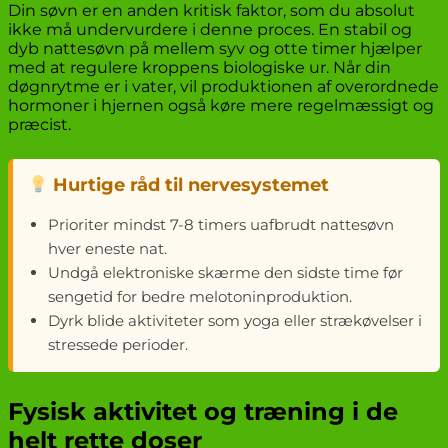
Din søvn er en anden kritisk faktor, som du absolut
ikke må undervurdere i denne proces. En stabil og
dyb nattesøvn på mellem syv og otte timer hjælper
med at regulere kroppens biologiske ur. Når din
døgnrytme er i vater, vil produktionen af overordnede
hormoner i hjernen også køre mere regelmæssigt og
præcist.
Hurtige råd til nervesystemet
Prioriter mindst 7-8 timers uafbrudt nattesøvn
hver eneste nat.
Undgå elektroniske skærme den sidste time før
sengetid for bedre melotoninproduktion.
Dyrk blide aktiviteter som yoga eller strækøvelser i
stressede perioder.
Fysisk aktivitet og træning i de
helt rette doser