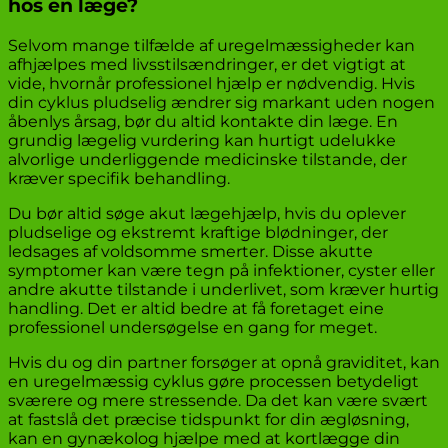
hos en læge?
Selvom mange tilfælde af uregelmæssigheder kan
afhjælpes med livsstilsændringer, er det vigtigt at
vide, hvornår professionel hjælp er nødvendig. Hvis
din cyklus pludselig ændrer sig markant uden nogen
åbenlys årsag, bør du altid kontakte din læge. En
grundig lægelig vurdering kan hurtigt udelukke
alvorlige underliggende medicinske tilstande, der
kræver specifik behandling.
Du bør altid søge akut lægehjælp, hvis du oplever
pludselige og ekstremt kraftige blødninger, der
ledsages af voldsomme smerter. Disse akutte
symptomer kan være tegn på infektioner, cyster eller
andre akutte tilstande i underlivet, som kræver hurtig
handling. Det er altid bedre at få foretaget eine
professionel undersøgelse en gang for meget.
Hvis du og din partner forsøger at opnå graviditet, kan
en uregelmæssig cyklus gøre processen betydeligt
sværere og mere stressende. Da det kan være svært
at fastslå det præcise tidspunkt for din ægløsning,
kan en gynækolog hjælpe med at kortlægge din