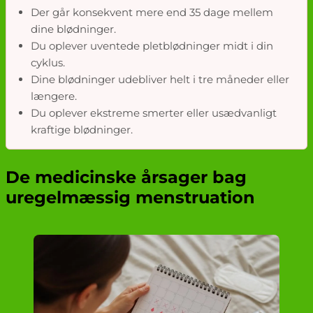
Der går konsekvent mere end 35 dage mellem
dine blødninger.
Du oplever uventede pletblødninger midt i din
cyklus.
Dine blødninger udebliver helt i tre måneder eller
længere.
Du oplever ekstreme smerter eller usædvanligt
kraftige blødninger.
De medicinske årsager bag
uregelmæssig menstruation