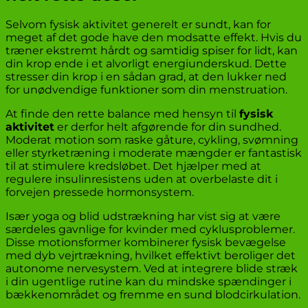
Selvom fysisk aktivitet generelt er sundt, kan for
meget af det gode have den modsatte effekt. Hvis du
træner ekstremt hårdt og samtidig spiser for lidt, kan
din krop ende i et alvorligt energiunderskud. Dette
stresser din krop i en sådan grad, at den lukker ned
for unødvendige funktioner som din menstruation.
At finde den rette balance med hensyn til
fysisk
aktivitet
er derfor helt afgørende for din sundhed.
Moderat motion som raske gåture, cykling, svømning
eller styrketræning i moderate mængder er fantastisk
til at stimulere kredsløbet. Det hjælper med at
regulere insulinresistens uden at overbelaste dit i
forvejen pressede hormonsystem.
Især yoga og blid udstrækning har vist sig at være
særdeles gavnlige for kvinder med cyklusproblemer.
Disse motionsformer kombinerer fysisk bevægelse
med dyb vejrtrækning, hvilket effektivt beroliger det
autonome nervesystem. Ved at integrere blide stræk
i din ugentlige rutine kan du mindske spændinger i
bækkenområdet og fremme en sund blodcirkulation.