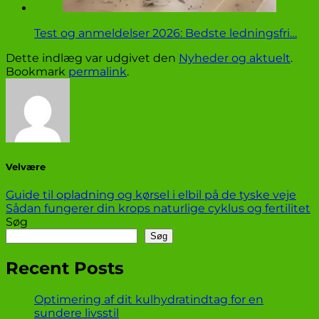
Test og anmeldelser 2026: Bedste ledningsfri…
Dette indlæg var udgivet den
Nyheder og aktuelt
.
Bookmark
permalink
.
Velvære
Guide til opladning og kørsel i elbil på de tyske veje
Sådan fungerer din krops naturlige cyklus og fertilitet
Søg
Søg
Recent Posts
Optimering af dit kulhydratindtag for en
sundere livsstil