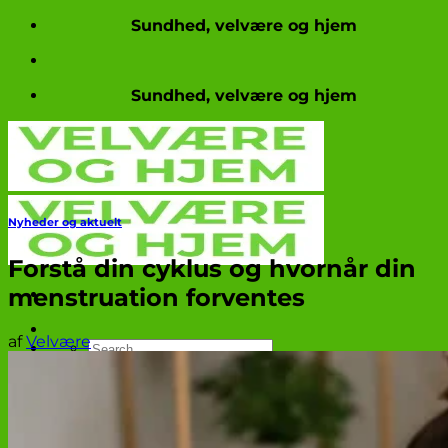
Fortsæt
Sundhed, velvære og hjem
til
indhold
Sundhed, velvære og hjem
Nyheder og aktuelt
Forstå din cyklus og hvornår din
menstruation forventes
af
Velvære
Produkttests
Nyheder og aktuelt