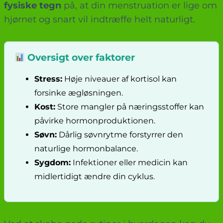
fysiske tegn
på, at din menstruation er lige om
hjørnet og snart vil indtræffe helt naturligt.
Oversigt over faktorer
Stress:
Høje niveauer af kortisol kan
forsinke ægløsningen.
Kost:
Store mangler på næringsstoffer kan
påvirke hormonproduktionen.
Søvn:
Dårlig søvnrytme forstyrrer den
naturlige hormonbalance.
Sygdom:
Infektioner eller medicin kan
midlertidigt ændre din cyklus.