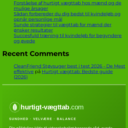
Forståelse af hurtigt vægttab hos mænd og de
mulige årsager
Sådan forbereder du dig bedst til kvindeløb og
opnår personlige mål
Sunde strategier til vægttab for mænd der
ønsker resultater
Succesfuld træning til kvindeløb for begyndere
og øvede
Recent Comments
CleanFriend Støvsuger best i test 2026 - De Mest
effektive
på
Hurtigt vægttab: Bedste guide
(2026)
hurtigt-vægttab
.com
SUNDHED · VELVÆRE · BALANCE
Din pålidelige kilde til videnskabeligt baserede råd, sunde