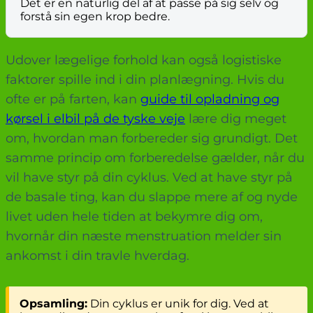
Det er en naturlig del af at passe på sig selv og
forstå sin egen krop bedre.
Udover lægelige forhold kan også logistiske
faktorer spille ind i din planlægning. Hvis du
ofte er på farten, kan
guide til opladning og
kørsel i elbil på de tyske veje
lære dig meget
om, hvordan man forbereder sig grundigt. Det
samme princip om forberedelse gælder, når du
vil have styr på din cyklus. Ved at have styr på
de basale ting, kan du slappe mere af og nyde
livet uden hele tiden at bekymre dig om,
hvornår din næste menstruation melder sin
ankomst i din travle hverdag.
Opsamling:
Din cyklus er unik for dig. Ved at