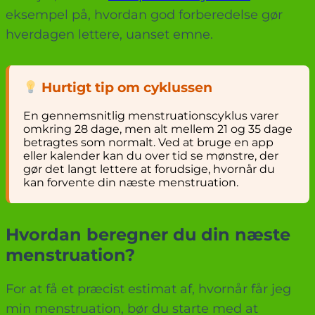
eksempel på, hvordan god forberedelse gør
hverdagen lettere, uanset emne.
Hurtigt tip om cyklussen
En gennemsnitlig menstruationscyklus varer
omkring 28 dage, men alt mellem 21 og 35 dage
betragtes som normalt. Ved at bruge en app
eller kalender kan du over tid se mønstre, der
gør det langt lettere at forudsige, hvornår du
kan forvente din næste menstruation.
Hvordan beregner du din næste
menstruation?
For at få et præcist estimat af, hvornår får jeg
min menstruation, bør du starte med at