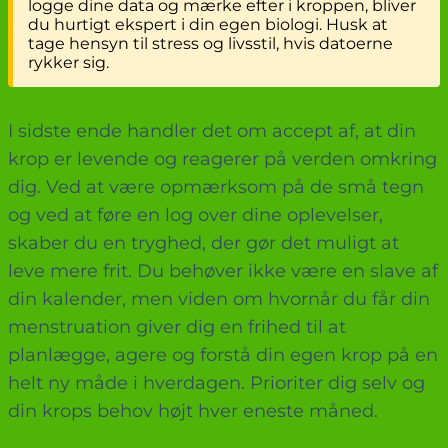
logge dine data og mærke efter i kroppen, bliver
du hurtigt ekspert i din egen biologi. Husk at
tage hensyn til stress og livsstil, hvis datoerne
rykker sig.
I sidste ende handler det om accept af, at din
krop er levende og reagerer på verden omkring
dig. Ved at være opmærksom på de små tegn
og ved at føre en log over dine oplevelser,
skaber du en tryghed, der gør det muligt at
leve mere frit. Du behøver ikke være en slave af
din kalender, men viden om hvornår du får din
menstruation giver dig en frihed til at
planlægge, agere og forstå din egen krop på en
helt ny måde i hverdagen. Prioriter dig selv og
din krops behov højt hver eneste måned.