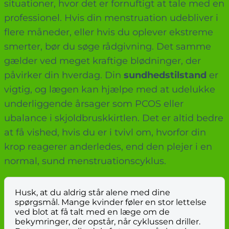
situationer, hvor det er fornuftigt at tale med en
professionel. Hvis din menstruation udebliver i
flere måneder, eller hvis du oplever ekstreme
smerter, bør du søge rådgivning. Det samme
gælder ved meget kraftige blødninger, der
påvirker din hverdag. Din
sundhedstilstand
er
vigtig, og lægen kan hjælpe med at udelukke
underliggende årsager som PCOS eller
ubalance i skjoldbruskkirtlen. Det er altid bedre
at få vished, hvis du er i tvivl om, hvorfor din
krop reagerer anderledes, end den plejer i en
normal, sund menstruationscyklus.
Husk, at du aldrig står alene med dine
spørgsmål. Mange kvinder føler en stor lettelse
ved blot at få talt med en læge om de
bekymringer, der opstår, når cyklussen driller.