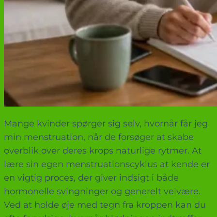
Mange kvinder spørger sig selv, hvornår får jeg
min menstruation, når de forsøger at skabe
overblik over deres krops naturlige rytmer. At
lære sin egen menstruationscyklus at kende er
en vigtig proces, der giver indsigt i både
hormonelle svingninger og generelt velvære.
Ved at holde øje med tegn fra kroppen kan du