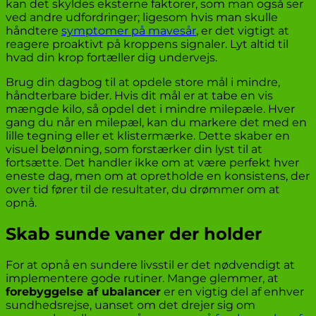
kan det skyldes eksterne faktorer, som man også ser
ved andre udfordringer; ligesom hvis man skulle
håndtere
symptomer på mavesår
, er det vigtigt at
reagere proaktivt på kroppens signaler. Lyt altid til
hvad din krop fortæller dig undervejs.
Brug din dagbog til at opdele store mål i mindre,
håndterbare bider. Hvis dit mål er at tabe en vis
mængde kilo, så opdel det i mindre milepæle. Hver
gang du når en milepæl, kan du markere det med en
lille tegning eller et klistermærke. Dette skaber en
visuel belønning, som forstærker din lyst til at
fortsætte. Det handler ikke om at være perfekt hver
eneste dag, men om at opretholde en konsistens, der
over tid fører til de resultater, du drømmer om at
opnå.
Skab sunde vaner der holder
For at opnå en sundere livsstil er det nødvendigt at
implementere gode rutiner. Mange glemmer, at
forebyggelse af ubalancer
er en vigtig del af enhver
sundhedsrejse, uanset om det drejer sig om