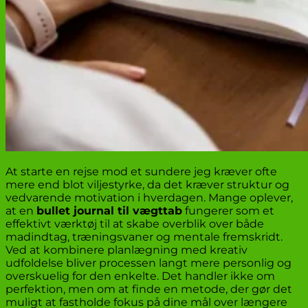
At starte en rejse mod et sundere jeg kræver ofte
mere end blot viljestyrke, da det kræver struktur og
vedvarende motivation i hverdagen. Mange oplever,
at en
bullet journal til vægttab
fungerer som et
effektivt værktøj til at skabe overblik over både
madindtag, træningsvaner og mentale fremskridt.
Ved at kombinere planlægning med kreativ
udfoldelse bliver processen langt mere personlig og
overskuelig for den enkelte. Det handler ikke om
perfektion, men om at finde en metode, der gør det
muligt at fastholde fokus på dine mål over længere