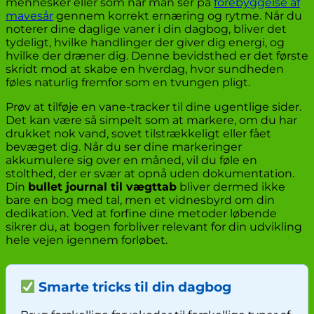
mennesker eller som når man ser på
forebyggelse af
mavesår
gennem korrekt ernæring og rytme. Når du
noterer dine daglige vaner i din dagbog, bliver det
tydeligt, hvilke handlinger der giver dig energi, og
hvilke der dræner dig. Denne bevidsthed er det første
skridt mod at skabe en hverdag, hvor sundheden
føles naturlig fremfor som en tvungen pligt.
Prøv at tilføje en vane-tracker til dine ugentlige sider.
Det kan være så simpelt som at markere, om du har
drukket nok vand, sovet tilstrækkeligt eller fået
bevæget dig. Når du ser dine markeringer
akkumulere sig over en måned, vil du føle en
stolthed, der er svær at opnå uden dokumentation.
Din
bullet journal til vægttab
bliver dermed ikke
bare en bog med tal, men et vidnesbyrd om din
dedikation. Ved at forfine dine metoder løbende
sikrer du, at bogen forbliver relevant for din udvikling
hele vejen igennem forløbet.
Smarte tricks til din dagbog