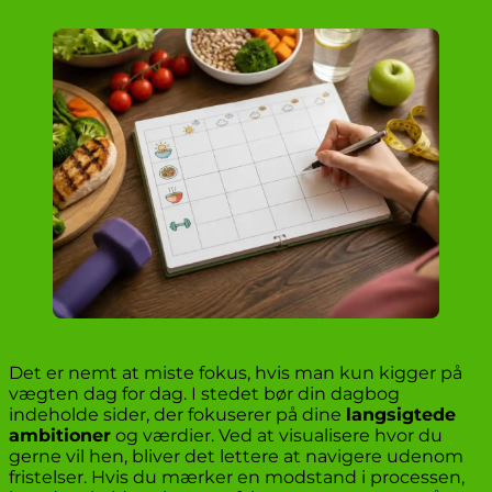
Det er nemt at miste fokus, hvis man kun kigger på
vægten dag for dag. I stedet bør din dagbog
indeholde sider, der fokuserer på dine
langsigtede
ambitioner
og værdier. Ved at visualisere hvor du
gerne vil hen, bliver det lettere at navigere udenom
fristelser. Hvis du mærker en modstand i processen,