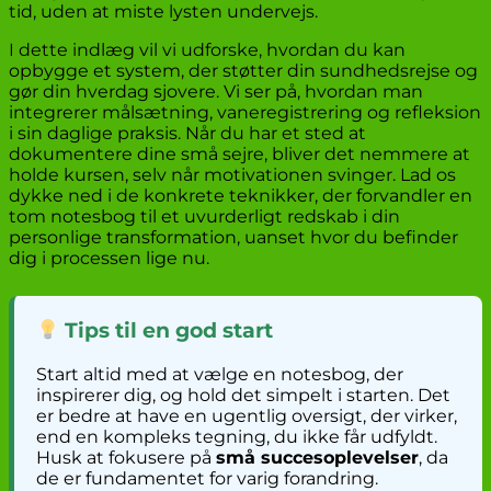
tid, uden at miste lysten undervejs.
I dette indlæg vil vi udforske, hvordan du kan
opbygge et system, der støtter din sundhedsrejse og
gør din hverdag sjovere. Vi ser på, hvordan man
integrerer målsætning, vaneregistrering og refleksion
i sin daglige praksis. Når du har et sted at
dokumentere dine små sejre, bliver det nemmere at
holde kursen, selv når motivationen svinger. Lad os
dykke ned i de konkrete teknikker, der forvandler en
tom notesbog til et uvurderligt redskab i din
personlige transformation, uanset hvor du befinder
dig i processen lige nu.
Tips til en god start
Start altid med at vælge en notesbog, der
inspirerer dig, og hold det simpelt i starten. Det
er bedre at have en ugentlig oversigt, der virker,
end en kompleks tegning, du ikke får udfyldt.
Husk at fokusere på
små succesoplevelser
, da
de er fundamentet for varig forandring.