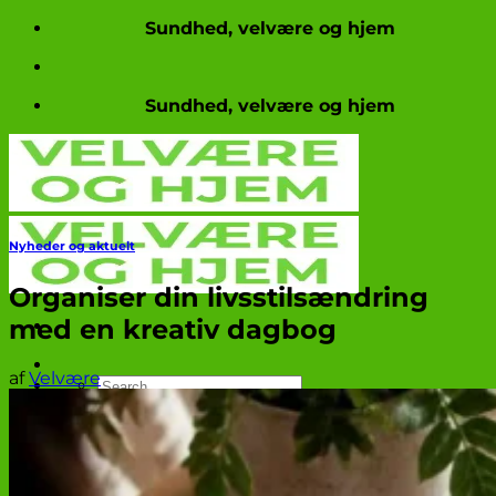
Fortsæt
Sundhed, velvære og hjem
til
indhold
Sundhed, velvære og hjem
Nyheder og aktuelt
Organiser din livsstilsændring
med en kreativ dagbog
af
Velvære
Produkttests
Nyheder og aktuelt