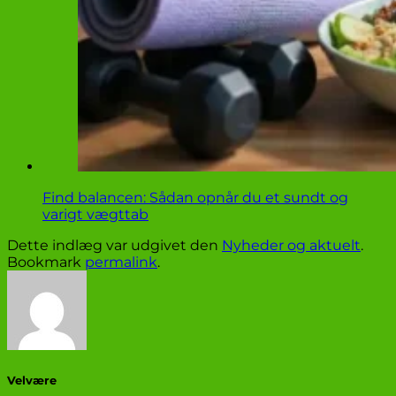
Find balancen: Sådan opnår du et sundt og
varigt vægttab
Dette indlæg var udgivet den
Nyheder og aktuelt
.
Bookmark
permalink
.
Velvære