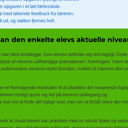
r opgaven i et tæt fællesskab.
t med løbende feedback fra læreren.
ud, og støtten fjernes helt.
an den enkelte elevs aktuelle nive
 man først kortlægge, hvor eleven befinder sig rent fagligt. Dett
alyse af elevens uafhængige præstationer i hverdagen. Uden 
er undervurdere elevens reelle formåen, hvilket vil hæmme den v
er er fremragende redskaber til at afdække det nuværende fagli
læreren hurtigt spore sig ind på elevens tankegang og
 kun om at finde det rigtige svar, men om at forstå selve den ko
illede af, hvad eleven kan præstere med en smule hjælp og vejle
lle prøver, der udelukkende måler det, eleven kan præstere fulds