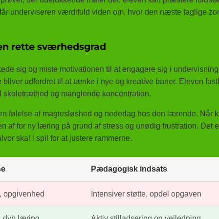
 får underviseren værdifuld viden om, hvor den næste faglige zo
en rette sværhedsgrad
t kede sig og miste motivationen til at engagere sig i undervisnin
e bliver udfordret til at tænke i nye og kreative baner. Eleven fas
 til skoletræthed og manglende koncentration.
 en følelse af magtesløshed og nederlag hos den lærende. Når 
n af for ny læring på grund af stress og unødig frustration. Det e
vor skal i spil for at justere rammerne.
se
Pædagogisk indsats
s, opgivenhed
Intensiver støtte, opdel opgaven
, dyb læring
Aktiv stilladsering og vejledning