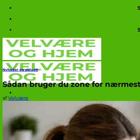
Fortsæt
til
indhold
Nyheder og aktuelt
Sådan bruger du zone for nærmeste
af
Velvære
Produkttests
Nyheder og aktuelt