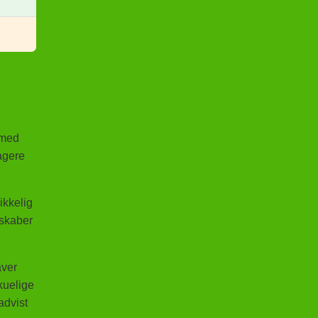
 med
agere
ikkelig
 skaber
aver
kuelige
advist