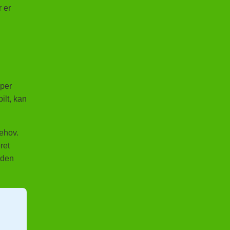
r er
lper
ilt, kan
behov.
ret
 den