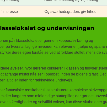
f interesse
Øg sværhedsgraden, giv frihed
 klasselokalet og undervisningen
zonen på i klasselokalet er gennem kooperativ læring og
r på tværs af faglige niveauer kan eleverne hjælpe og sparre
tyrker deres egen forståelse ved at forklare stoffet, mens de sv
uidede øvelser, hvor læreren cirkulerer i klassen og tilbyder øjebl
 at fange misforståelser i opløbet, inden de bider sig fast. Det
pen altid er inden for rækkevidde undervejs.
 er fantastiske redskaber til at strukturere komplekse skriveopg
idler fungerer som midlertidige støttepiller, der gør det uovers
evens færdigheder og selvtillid vokser, kan disse skabeloner gr