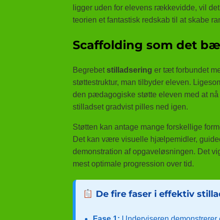
ligger uden for elevens rækkevidde, vil det 
teorien et fantastisk redskab til at skabe 
Scaffolding som det bæ
Begrebet
stilladsering
er tæt forbundet me
støttestruktur, man tilbyder eleven. Ligeso
den pædagogiske støtte eleven med at nå n
stilladset gradvist pilles ned igen.
Støtten kan antage mange forskellige forme
Det kan være visuelle hjælpemidler, guided
demonstration af opgaveløsningen. Det vigtig
mest optimale progression over tid.
De fire faser i effektiv still
Fase 1:
Underviseren demonstrerer og