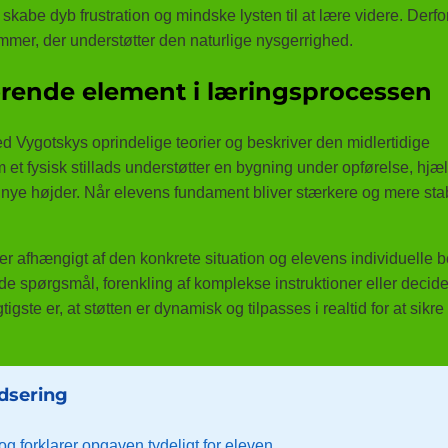
skabe dyb frustration og mindske lysten til at lære videre. Derfo
rammer, der understøtter den naturlige nysgerrighed.
rende element i læringsprocessen
d Vygotskys oprindelige teorier og beskriver den midlertidige
m et fysisk stillads understøtter en bygning under opførelse, hjæ
ye højder. Når elevens fundament bliver stærkere og mere stab
r afhængigt af den konkrete situation og elevens individuelle 
e spørgsmål, forenkling af komplekse instruktioner eller decide
ste er, at støtten er dynamisk og tilpasses i realtid for at sikre
adsering
 forklarer opgaven tydeligt for eleven.