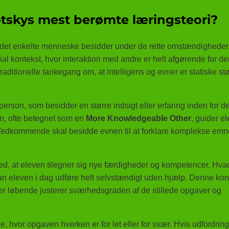
tskys mest berømte læringsteori?
m det enkelte menneske besidder under de rette omstændigheder
ial kontekst, hvor interaktion med andre er helt afgørende for d
raditionelle tankegang om, at intelligens og evner er statiske stø
erson, som besidder en større indsigt eller erfaring inden for de
n, ofte betegnet som en
More Knowledgeable Other
, guider e
Vedkommende skal besidde evnen til at forklare komplekse emn
med, at eleven tilegner sig nye færdigheder og kompetencer. Hvad
kan eleven i dag udføre helt selvstændigt uden hjælp. Denne kon
r løbende justerer sværhedsgraden af de stillede opgaver og
, hvor opgaven hverken er for let eller for svær. Hvis udfordrin