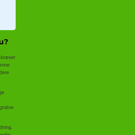
au?
e kræver
denne
idere
ge
gnitive
dning.
tændig