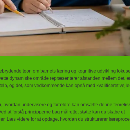
brydende teori om barnets læring og kognitive udvikling fokuse
Dette dynamiske område repræsenterer afstanden mellem det, e
ælp, og det, som vedkommende kan opnå med kvalificeret vejl
i, hvordan undervisere og forældre kan omsætte denne teoretis
 Ved at forstå principperne bag målrettet støtte kan du skabe et
ser. Læs videre for at opdage, hvordan du strukturerer læreproc