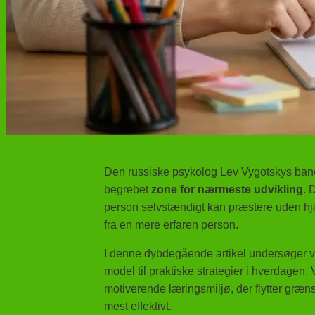
Den russiske psykolog Lev Vygotskys bane
begrebet
zone for nærmeste udvikling
. 
person selvstændigt kan præstere uden hj
fra en mere erfaren person.
I denne dybdegående artikel undersøger v
model til praktiske strategier i hverdagen.
motiverende læringsmiljø, der flytter græn
mest effektivt.