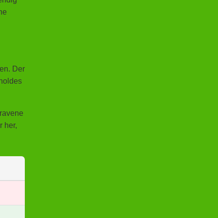
ne
gen. Der
tholdes
kravene
r her,