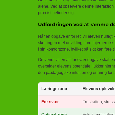
alene. Ved at observere denne interaktion
præcist befinder sig.
Udfordringen ved at ramme d
Når en opgave er for let, vil eleven hurtig
sker ingen reel udvikling, fordi hjernen ikk
i sin komfortzone, hvilket på sigt kan føre
Omvendt vil en alt for svær opgave skabe
overstiger elevens potentiale, lukker hjerne
den pædagogiske intuition og erfaring for al
Læringszone
Elevens oplevel
For svær
Frustration, stres
Optimal zone
Fokus, motivation