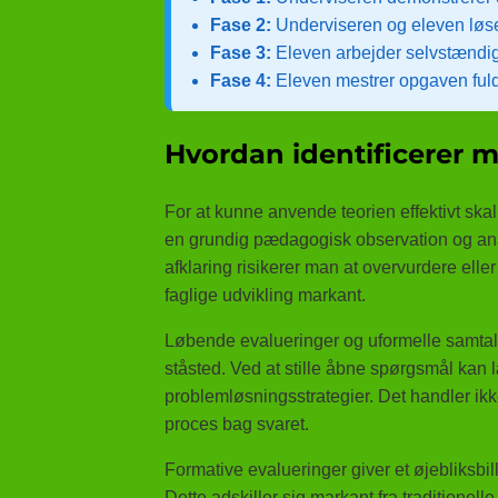
Fase 2:
Underviseren og eleven løse
Fase 3:
Eleven arbejder selvstændig
Fase 4:
Eleven mestrer opgaven fuldt 
Hvordan identificerer m
For at kunne anvende teorien effektivt skal
en grundig pædagogisk observation og an
afklaring risikerer man at overvurdere ell
faglige udvikling markant.
Løbende evalueringer og uformelle samtal
ståsted. Ved at stille åbne spørgsmål kan 
problemløsningsstrategier. Det handler ikke
proces bag svaret.
Formative evalueringer giver et øjebliksb
Dette adskiller sig markant fra traditione