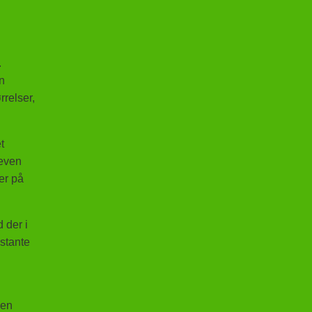
.
en
rrelser,
t
leven
er på
 der i
stante
gen