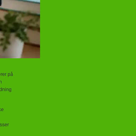
rer på
n
edning
ke
esser