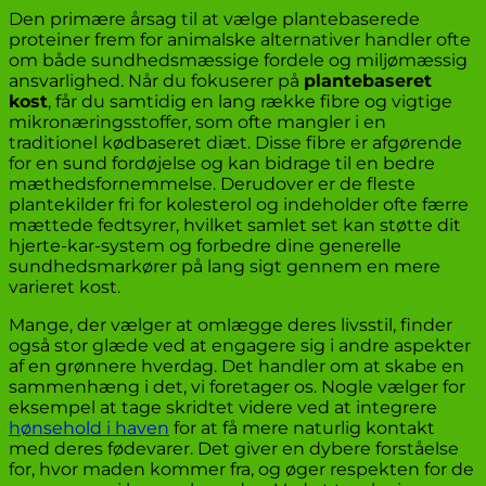
Den primære årsag til at vælge plantebaserede
proteiner frem for animalske alternativer handler ofte
om både sundhedsmæssige fordele og miljømæssig
ansvarlighed. Når du fokuserer på
plantebaseret
kost
, får du samtidig en lang række fibre og vigtige
mikronæringsstoffer, som ofte mangler i en
traditionel kødbaseret diæt. Disse fibre er afgørende
for en sund fordøjelse og kan bidrage til en bedre
mæthedsfornemmelse. Derudover er de fleste
plantekilder fri for kolesterol og indeholder ofte færre
mættede fedtsyrer, hvilket samlet set kan støtte dit
hjerte-kar-system og forbedre dine generelle
sundhedsmarkører på lang sigt gennem en mere
varieret kost.
Mange, der vælger at omlægge deres livsstil, finder
også stor glæde ved at engagere sig i andre aspekter
af en grønnere hverdag. Det handler om at skabe en
sammenhæng i det, vi foretager os. Nogle vælger for
eksempel at tage skridtet videre ved at integrere
hønsehold i haven
for at få mere naturlig kontakt
med deres fødevarer. Det giver en dybere forståelse
for, hvor maden kommer fra, og øger respekten for de