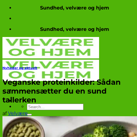
Fortsæt
Sundhed, velvære og hjem
til
indhold
Sundhed, velvære og hjem
Nyheder og aktuelt
Veganske proteinkilder: Sådan
sammensætter du en sund
tallerken
af
Velvære
Produkttests
Nyheder og aktuelt