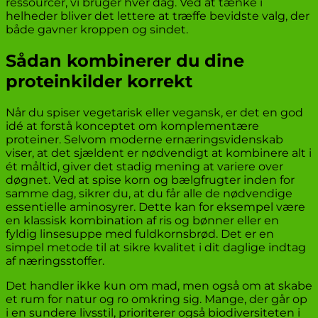
ressourcer, vi bruger hver dag. Ved at tænke i
helheder bliver det lettere at træffe bevidste valg, der
både gavner kroppen og sindet.
Sådan kombinerer du dine
proteinkilder korrekt
Når du spiser vegetarisk eller vegansk, er det en god
idé at forstå konceptet om komplementære
proteiner. Selvom moderne ernæringsvidenskab
viser, at det sjældent er nødvendigt at kombinere alt i
ét måltid, giver det stadig mening at variere over
døgnet. Ved at spise korn og bælgfrugter inden for
samme dag, sikrer du, at du får alle de nødvendige
essentielle aminosyrer. Dette kan for eksempel være
en klassisk kombination af ris og bønner eller en
fyldig linsesuppe med fuldkornsbrød. Det er en
simpel metode til at sikre kvalitet i dit daglige indtag
af næringsstoffer.
Det handler ikke kun om mad, men også om at skabe
et rum for natur og ro omkring sig. Mange, der går op
i en sundere livsstil, prioriterer også biodiversiteten i