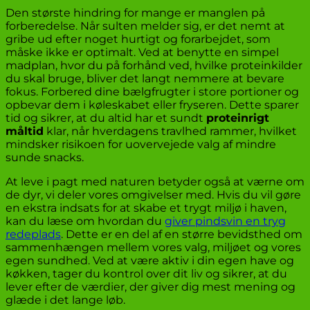
Den største hindring for mange er manglen på
forberedelse. Når sulten melder sig, er det nemt at
gribe ud efter noget hurtigt og forarbejdet, som
måske ikke er optimalt. Ved at benytte en simpel
madplan, hvor du på forhånd ved, hvilke proteinkilder
du skal bruge, bliver det langt nemmere at bevare
fokus. Forbered dine bælgfrugter i store portioner og
opbevar dem i køleskabet eller fryseren. Dette sparer
tid og sikrer, at du altid har et sundt
proteinrigt
måltid
klar, når hverdagens travlhed rammer, hvilket
mindsker risikoen for uovervejede valg af mindre
sunde snacks.
At leve i pagt med naturen betyder også at værne om
de dyr, vi deler vores omgivelser med. Hvis du vil gøre
en ekstra indsats for at skabe et trygt miljø i haven,
kan du læse om hvordan du
giver pindsvin en tryg
redeplads
. Dette er en del af en større bevidsthed om
sammenhængen mellem vores valg, miljøet og vores
egen sundhed. Ved at være aktiv i din egen have og
køkken, tager du kontrol over dit liv og sikrer, at du
lever efter de værdier, der giver dig mest mening og
glæde i det lange løb.