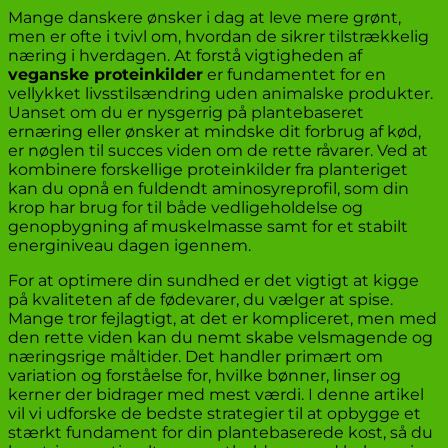
Mange danskere ønsker i dag at leve mere grønt,
men er ofte i tvivl om, hvordan de sikrer tilstrækkelig
næring i hverdagen. At forstå vigtigheden af
veganske proteinkilder
er fundamentet for en
vellykket livsstilsændring uden animalske produkter.
Uanset om du er nysgerrig på plantebaseret
ernæring eller ønsker at mindske dit forbrug af kød,
er nøglen til succes viden om de rette råvarer. Ved at
kombinere forskellige proteinkilder fra planteriget
kan du opnå en fuldendt aminosyreprofil, som din
krop har brug for til både vedligeholdelse og
genopbygning af muskelmasse samt for et stabilt
energiniveau dagen igennem.
For at optimere din sundhed er det vigtigt at kigge
på kvaliteten af de fødevarer, du vælger at spise.
Mange tror fejlagtigt, at det er kompliceret, men med
den rette viden kan du nemt skabe velsmagende og
næringsrige måltider. Det handler primært om
variation og forståelse for, hvilke bønner, linser og
kerner der bidrager med mest værdi. I denne artikel
vil vi udforske de bedste strategier til at opbygge et
stærkt fundament for din plantebaserede kost, så du