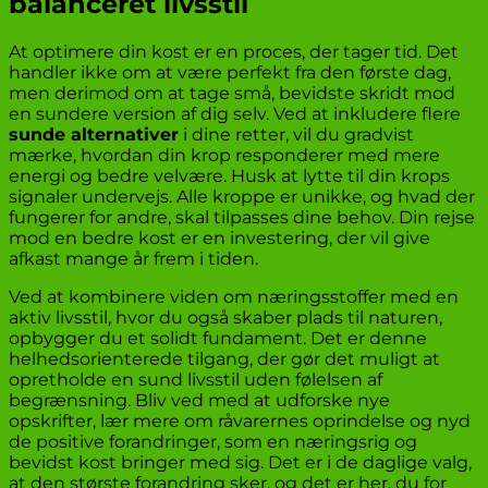
balanceret livsstil
At optimere din kost er en proces, der tager tid. Det
handler ikke om at være perfekt fra den første dag,
men derimod om at tage små, bevidste skridt mod
en sundere version af dig selv. Ved at inkludere flere
sunde alternativer
i dine retter, vil du gradvist
mærke, hvordan din krop responderer med mere
energi og bedre velvære. Husk at lytte til din krops
signaler undervejs. Alle kroppe er unikke, og hvad der
fungerer for andre, skal tilpasses dine behov. Din rejse
mod en bedre kost er en investering, der vil give
afkast mange år frem i tiden.
Ved at kombinere viden om næringsstoffer med en
aktiv livsstil, hvor du også skaber plads til naturen,
opbygger du et solidt fundament. Det er denne
helhedsorienterede tilgang, der gør det muligt at
opretholde en sund livsstil uden følelsen af
begrænsning. Bliv ved med at udforske nye
opskrifter, lær mere om råvarernes oprindelse og nyd
de positive forandringer, som en næringsrig og
bevidst kost bringer med sig. Det er i de daglige valg,
at den største forandring sker, og det er her, du for