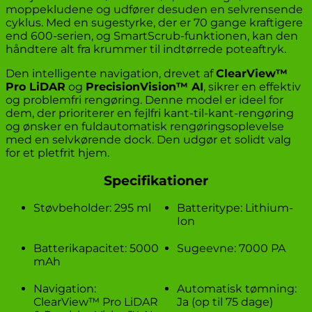
moppekludene og udfører desuden en selvrensende
cyklus. Med en sugestyrke, der er 70 gange kraftigere
end 600-serien, og SmartScrub-funktionen, kan den
håndtere alt fra krummer til indtørrede poteaftryk.
Den intelligente navigation, drevet af
ClearView™
Pro LiDAR
og
PrecisionVision™ AI
, sikrer en effektiv
og problemfri rengøring. Denne model er ideel for
dem, der prioriterer en fejlfri kant-til-kant-rengøring
og ønsker en fuldautomatisk rengøringsoplevelse
med en selvkørende dock. Den udgør et solidt valg
for et pletfrit hjem.
Specifikationer
Støvbeholder: 295 ml
Batteritype: Lithium-
Ion
Batterikapacitet: 5000
Sugeevne: 7000 PA
mAh
Navigation:
Automatisk tømning:
ClearView™ Pro LiDAR
Ja (op til 75 dage)