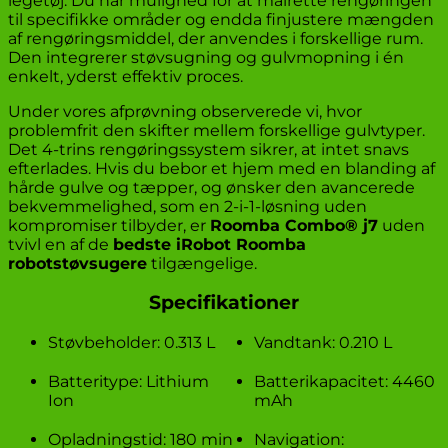
legetøj. Du har mulighed for at målrette rengøringen
til specifikke områder og endda finjustere mængden
af rengøringsmiddel, der anvendes i forskellige rum.
Den integrerer støvsugning og gulvmopning i én
enkelt, yderst effektiv proces.
Under vores afprøvning observerede vi, hvor
problemfrit den skifter mellem forskellige gulvtyper.
Det 4-trins rengøringssystem sikrer, at intet snavs
efterlades. Hvis du bebor et hjem med en blanding af
hårde gulve og tæpper, og ønsker den avancerede
bekvemmelighed, som en 2-i-1-løsning uden
kompromiser tilbyder, er
Roomba Combo® j7
uden
tvivl en af de
bedste iRobot Roomba
robotstøvsugere
tilgængelige.
Specifikationer
Støvbeholder: 0.313 L
Vandtank: 0.210 L
Batteritype: Lithium
Batterikapacitet: 4460
Ion
mAh
Opladningstid: 180 min
Navigation: