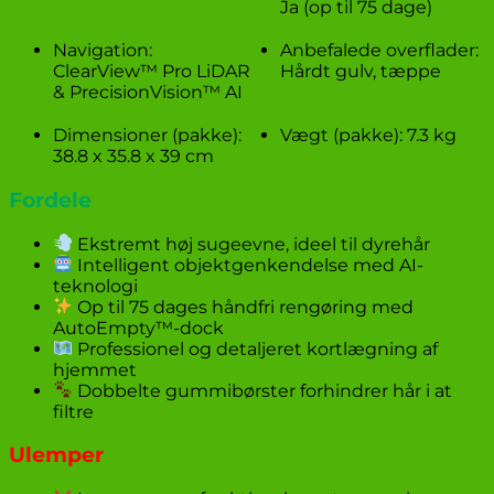
Ja (op til 75 dage)
Navigation:
Anbefalede overflader:
ClearView™ Pro LiDAR
Hårdt gulv, tæppe
& PrecisionVision™ AI
Dimensioner (pakke):
Vægt (pakke): 7.3 kg
38.8 x 35.8 x 39 cm
Fordele
Ekstremt høj sugeevne, ideel til dyrehår
Intelligent objektgenkendelse med AI-
teknologi
Op til 75 dages håndfri rengøring med
AutoEmpty™-dock
Professionel og detaljeret kortlægning af
hjemmet
Dobbelte gummibørster forhindrer hår i at
filtre
Ulemper