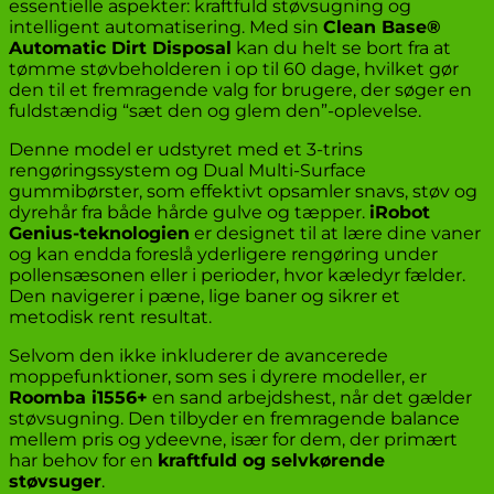
essentielle aspekter: kraftfuld støvsugning og
intelligent automatisering. Med sin
Clean Base®
Automatic Dirt Disposal
kan du helt se bort fra at
tømme støvbeholderen i op til 60 dage, hvilket gør
den til et fremragende valg for brugere, der søger en
fuldstændig “sæt den og glem den”-oplevelse.
Denne model er udstyret med et 3-trins
rengøringssystem og Dual Multi-Surface
gummibørster, som effektivt opsamler snavs, støv og
dyrehår fra både hårde gulve og tæpper.
iRobot
Genius-teknologien
er designet til at lære dine vaner
og kan endda foreslå yderligere rengøring under
pollensæsonen eller i perioder, hvor kæledyr fælder.
Den navigerer i pæne, lige baner og sikrer et
metodisk rent resultat.
Selvom den ikke inkluderer de avancerede
moppefunktioner, som ses i dyrere modeller, er
Roomba i1556+
en sand arbejdshest, når det gælder
støvsugning. Den tilbyder en fremragende balance
mellem pris og ydeevne, især for dem, der primært
har behov for en
kraftfuld og selvkørende
støvsuger
.