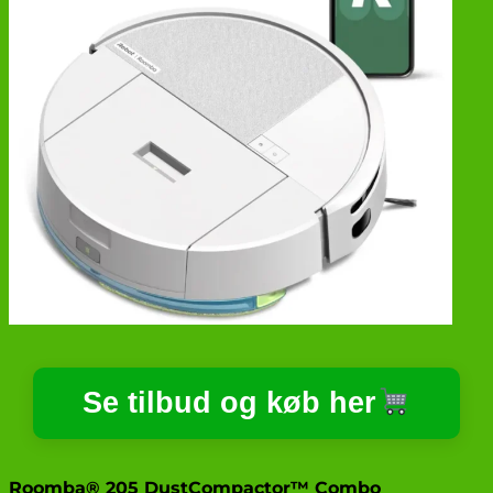
Se tilbud og køb her
Roomba® 205 DustCompactor™ Combo