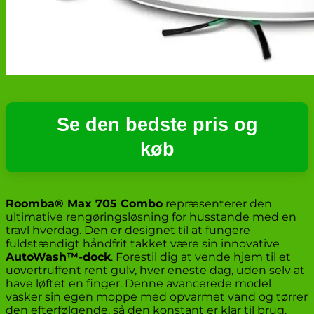
Se den bedste pris og
køb
Roomba® Max 705 Combo
repræsenterer den
ultimative rengøringsløsning for husstande med en
travl hverdag. Den er designet til at fungere
fuldstændigt håndfrit takket være sin innovative
AutoWash™-dock
. Forestil dig at vende hjem til et
uovertruffent rent gulv, hver eneste dag, uden selv at
have løftet en finger. Denne avancerede model
vasker sin egen moppe med opvarmet vand og tørrer
den efterfølgende, så den konstant er klar til brug.