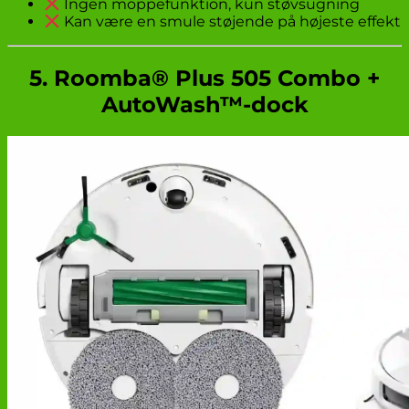
Ingen moppefunktion, kun støvsugning
Kan være en smule støjende på højeste effekt
5. Roomba® Plus 505 Combo +
AutoWash™-dock