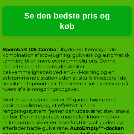
Se den bedste pris og
køb
Roomba® 105 Combo
tilbyder en fremragende
kombination af støvsugning, gulvvask og automatisk
tømning til en mere overkommelig pris. Denne
model er ideel for dem, der ønsker
bekvemmeligheden ved en 2-i-1-løsning og en
selvtømmende station uden at skulle investere i de
absolutte topmodeller. Den leverer solid ydeevne på
tværs af alle rengøringsopgaver.
Med en sugestyrke, der er 70 gange højere end
basismodellerne, og et effektivt 4-trins
rengøringssystem, fjerner den ubesværet støv, snavs
og hår. Den integrerede moppefunktion med en
mikropumpe sikrer en jævn fugtning af kluden og
efterlader hårde gulve rene.
AutoEmpty™-docken
forsegler snavset i op til 75 dage, hvilket minimerer