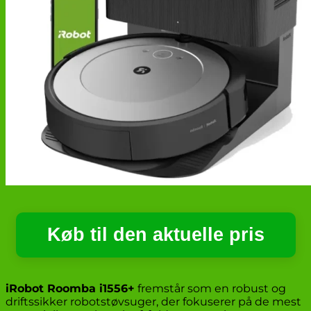
Køb til den aktuelle pris
iRobot Roomba i1556+
fremstår som en robust og
driftssikker robotstøvsuger, der fokuserer på de mest