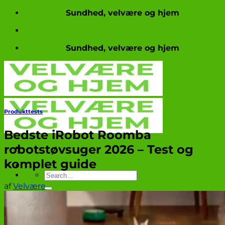
Fortsæt
Sundhed, velvære og hjem
til
indhold
Sundhed, velvære og hjem
Produkttests
Bedste iRobot Roomba
robotstøvsuger 2026 – Test og
komplet guide
af
Velvære
Produkttests
Nyheder og aktuelt