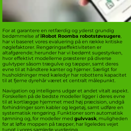
For at garantere en retfærdig og yderst grundig
bedømmelse af
iRobot Roomba robotstøvsugere
,
har vi baseret vores evaluering på en række kritiske
nøglefaktorer. Rengøringseffektiviteten er
altafgørende; herunder har vi bedømt sugestyrken,
hvor effektivt modellerne præsterer på diverse
gulvtyper såsom trægulve og tæpper, samt deres
evne til at håndtere kanter og hjørner. Særligt for
husholdninger med kæledyr har robottens kapacitet
til at fjerne dyrehår været et centralt målepunkt.
Navigation og intelligens udgør et andet vitalt aspekt.
Forskellen på de bedste modeller ligger i deres evne
til at kortlægge hjemmet med høj præcision, undgå
forhindringer som kabler og legetøj, samt udføre en
systematisk rengøring. Funktioner som automatisk
tømning og, for modeller med
gulvvask
, muligheden
for at løfte moppen på tæpper, har ligeledes vejet
tungt i vores samlede vurdering.