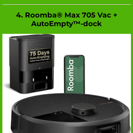
4. Roomba® Max 705 Vac +
AutoEmpty™-dock