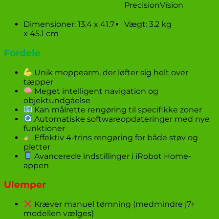
PrecisionVision
Dimensioner: 13.4 x 41.7
Vægt: 3.2 kg
x 45.1 cm
Fordele
Unik moppearm, der løfter sig helt over
tæpper
Meget intelligent navigation og
objektundgåelse
Kan målrette rengøring til specifikke zoner
Automatiske softwareopdateringer med nye
funktioner
Effektiv 4-trins rengøring for både støv og
pletter
Avancerede indstillinger i iRobot Home-
appen
Ulemper
Kræver manuel tømning (medmindre j7+
modellen vælges)