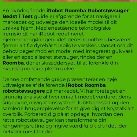
En dybdegående
iRobot Roomba Robotstøvsuger
Bedst i Test
guide er afgørende for at navigere i
markedet og udvælge den ideelle model til dit
unikke hjem. Med enestående teknologiske
fremskridt har iRobot redefineret
hjemmerengøringen, idet deres robotter ubesværet
fjerner alt fra dyrehår til spildte væsker. Uanset om dit
behov peger mod en model med integreret gulvvask
eller en specialiseret støvsuger, findes der en
Roomba
, der er skræddersyet til at forenkle din
hverdag og sikre pletfri gulve.
Denne omfattende guide præsenterer en nøje
udvælgelse af de førende
iRobot Roomba
robotstøvsugere
på markedet. Vi har foretaget en
grundig analyse af hver enkelt model, vurderet dens
sugeevne, navigationssystem, funktionssæt og den
samlede brugeroplevelse for at give dig et krystalklart
overblik. Forbered dig på at opdage, hvordan den
rette robotstøvsuger kan transformere din
rengøringsrutine og frigive værdifuld tid til det, der
betyder mest for dig.