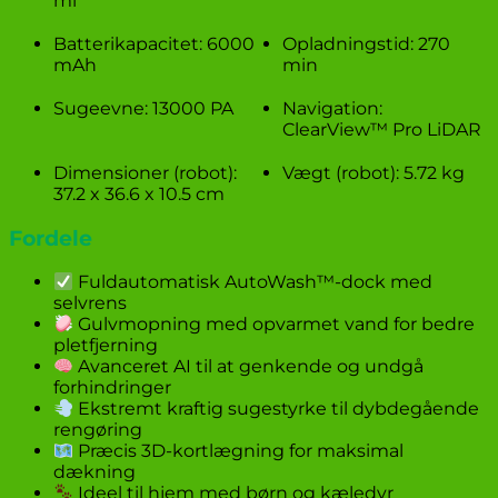
ml
Batterikapacitet: 6000
Opladningstid: 270
mAh
min
Sugeevne: 13000 PA
Navigation:
ClearView™ Pro LiDAR
Dimensioner (robot):
Vægt (robot): 5.72 kg
37.2 x 36.6 x 10.5 cm
Fordele
Fuldautomatisk AutoWash™-dock med
selvrens
Gulvmopning med opvarmet vand for bedre
pletfjerning
Avanceret AI til at genkende og undgå
forhindringer
Ekstremt kraftig sugestyrke til dybdegående
rengøring
Præcis 3D-kortlægning for maksimal
dækning
Ideel til hjem med børn og kæledyr