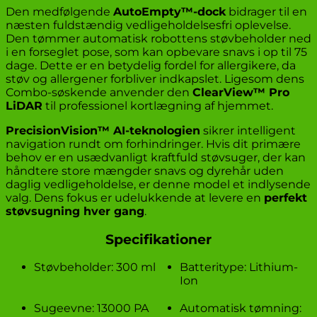
Den medfølgende
AutoEmpty™-dock
bidrager til en
næsten fuldstændig vedligeholdelsesfri oplevelse.
Den tømmer automatisk robottens støvbeholder ned
i en forseglet pose, som kan opbevare snavs i op til 75
dage. Dette er en betydelig fordel for allergikere, da
støv og allergener forbliver indkapslet. Ligesom dens
Combo-søskende anvender den
ClearView™ Pro
LiDAR
til professionel kortlægning af hjemmet.
PrecisionVision™ AI-teknologien
sikrer intelligent
navigation rundt om forhindringer. Hvis dit primære
behov er en usædvanligt kraftfuld støvsuger, der kan
håndtere store mængder snavs og dyrehår uden
daglig vedligeholdelse, er denne model et indlysende
valg. Dens fokus er udelukkende at levere en
perfekt
støvsugning hver gang
.
Specifikationer
Støvbeholder: 300 ml
Batteritype: Lithium-
Ion
Sugeevne: 13000 PA
Automatisk tømning: