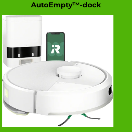
AutoEmpty™-dock