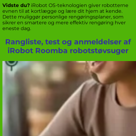
Vidste du?
iRobot OS-teknologien giver robotterne
evnen til at kortlægge og lære dit hjem at kende.
Dette muliggør personlige rengøringsplaner, som
sikrer en smartere og mere effektiv rengøring hver
eneste dag.
Rangliste, test og anmeldelser af
iRobot Roomba robotstøvsuger