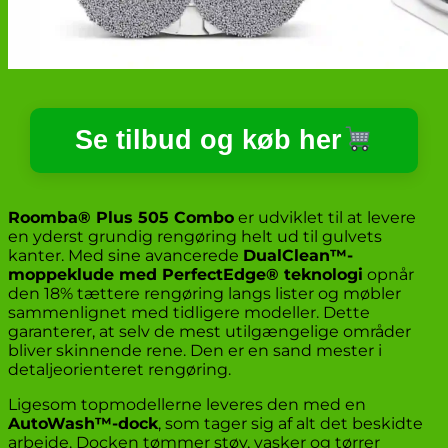
Se tilbud og køb her
Roomba® Plus 505 Combo
er udviklet til at levere
en yderst grundig rengøring helt ud til gulvets
kanter. Med sine avancerede
DualClean™-
moppeklude med PerfectEdge® teknologi
opnår
den 18% tættere rengøring langs lister og møbler
sammenlignet med tidligere modeller. Dette
garanterer, at selv de mest utilgængelige områder
bliver skinnende rene. Den er en sand mester i
detaljeorienteret rengøring.
Ligesom topmodellerne leveres den med en
AutoWash™-dock
, som tager sig af alt det beskidte
arbejde. Docken tømmer støv, vasker og tørrer