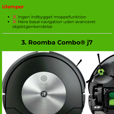
Ulemper
Ingen indbygget moppefunktion
Mere basal navigation uden avanceret
objektgenkendelse
3. Roomba Combo® j7