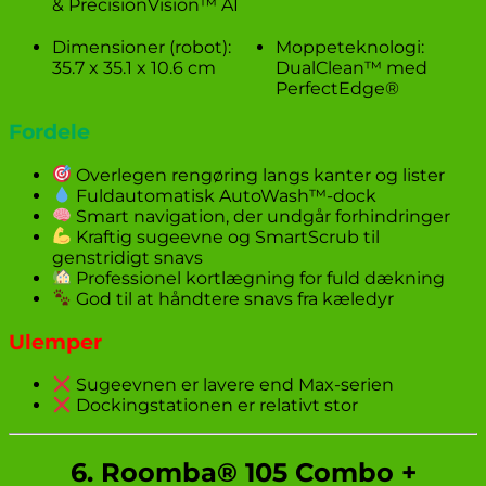
& PrecisionVision™ AI
Dimensioner (robot):
Moppeteknologi:
35.7 x 35.1 x 10.6 cm
DualClean™ med
PerfectEdge®
Fordele
Overlegen rengøring langs kanter og lister
Fuldautomatisk AutoWash™-dock
Smart navigation, der undgår forhindringer
Kraftig sugeevne og SmartScrub til
genstridigt snavs
Professionel kortlægning for fuld dækning
God til at håndtere snavs fra kæledyr
Ulemper
Sugeevnen er lavere end Max-serien
Dockingstationen er relativt stor
6. Roomba® 105 Combo +