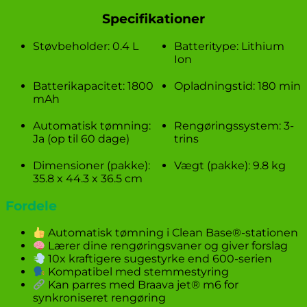
Specifikationer
Støvbeholder: 0.4 L
Batteritype: Lithium
Ion
Batterikapacitet: 1800
Opladningstid: 180 min
mAh
Automatisk tømning:
Rengøringssystem: 3-
Ja (op til 60 dage)
trins
Dimensioner (pakke):
Vægt (pakke): 9.8 kg
35.8 x 44.3 x 36.5 cm
Fordele
Automatisk tømning i Clean Base®-stationen
Lærer dine rengøringsvaner og giver forslag
10x kraftigere sugestyrke end 600-serien
Kompatibel med stemmestyring
Kan parres med Braava jet® m6 for
synkroniseret rengøring