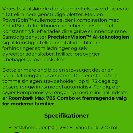
Vores test afslørede dens bemærkelsesværdige evne
til at eliminere genstridige pletter. Med en
PowerSpin™-rullemoppe, der i kombination med
SmartScrub-funktionen angriber snavs med et
konstant tryk, efterlades dine gulve skinnende rene.
Samtidig benytter
PrecisionVision™ AI-teknologien
sig af kunstig intelligens til at identificere
forhindringer som ledninger og selv
dyreefterladenskaber, hvilket forebygger
ubehagelige overraskelser.
Dette er mere end blot en støvsuger; det er en
komplet rengøringsassistent. Den er i stand til at
tømme sin egen støvbeholder i op til 75 dage og
dosere rengøringsmiddel automatisk. For dig, der
søger kompromisløs rengøring med minimal indsats,
er
Roomba® Max 705 Combo
et
fremragende valg
for moderne familier
.
Specifikationer
Støvbeholder (tør): 260
Vandtank: 200 ml