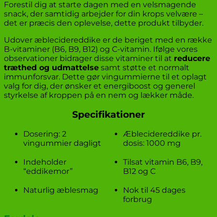
Forestil dig at starte dagen med en velsmagende
snack, der samtidig arbejder for din krops velvære –
det er præcis den oplevelse, dette produkt tilbyder.
Udover æblecidereddike er de beriget med en række
B-vitaminer (B6, B9, B12) og C-vitamin. Ifølge vores
observationer bidrager disse vitaminer til at
reducere
træthed og udmattelse
samt støtte et normalt
immunforsvar. Dette gør vingummierne til et oplagt
valg for dig, der ønsker et energiboost og generel
styrkelse af kroppen på en nem og lækker måde.
Specifikationer
Dosering: 2
Æblecidereddike pr.
vingummier dagligt
dosis: 1000 mg
Indeholder
Tilsat vitamin B6, B9,
“eddikemor”
B12 og C
Naturlig æblesmag
Nok til 45 dages
forbrug