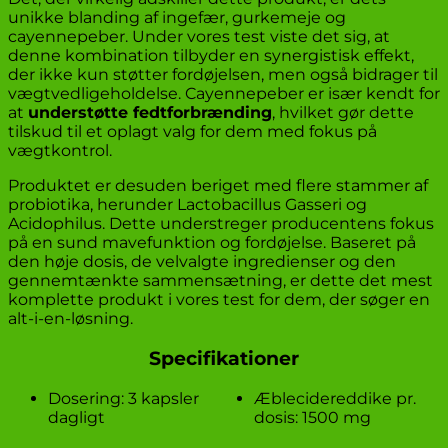
unikke blanding af ingefær, gurkemeje og
cayennepeber. Under vores test viste det sig, at
denne kombination tilbyder en synergistisk effekt,
der ikke kun støtter fordøjelsen, men også bidrager til
vægtvedligeholdelse. Cayennepeber er især kendt for
at
understøtte fedtforbrænding
, hvilket gør dette
tilskud til et oplagt valg for dem med fokus på
vægtkontrol.
Produktet er desuden beriget med flere stammer af
probiotika, herunder Lactobacillus Gasseri og
Acidophilus. Dette understreger producentens fokus
på en sund mavefunktion og fordøjelse. Baseret på
den høje dosis, de velvalgte ingredienser og den
gennemtænkte sammensætning, er dette det mest
komplette produkt i vores test for dem, der søger en
alt-i-en-løsning.
Specifikationer
Dosering: 3 kapsler
Æblecidereddike pr.
dagligt
dosis: 1500 mg