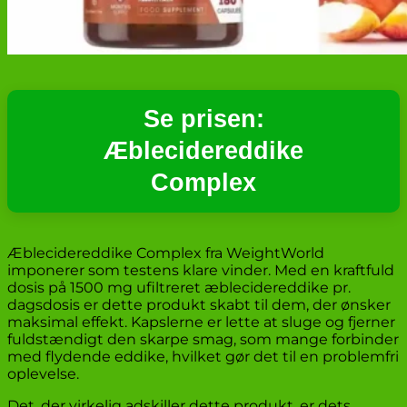
Se prisen:
Æblecidereddike
Complex
Æblecidereddike Complex fra WeightWorld
imponerer som testens klare vinder. Med en kraftfuld
dosis på 1500 mg ufiltreret æblecidereddike pr.
dagsdosis er dette produkt skabt til dem, der ønsker
maksimal effekt. Kapslerne er lette at sluge og fjerner
fuldstændigt den skarpe smag, som mange forbinder
med flydende eddike, hvilket gør det til en problemfri
oplevelse.
Det, der virkelig adskiller dette produkt, er dets