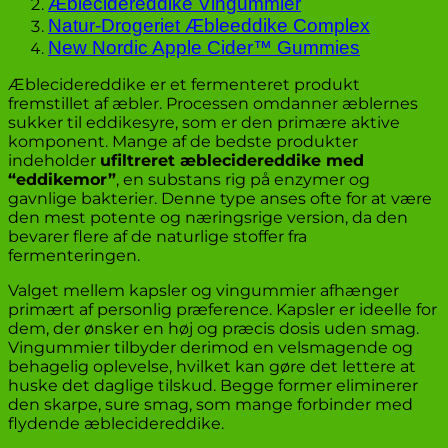
Æblecidereddike Vingummier
Natur-Drogeriet Æbleeddike Complex
New Nordic Apple Cider™ Gummies
Æblecidereddike er et fermenteret produkt
fremstillet af æbler. Processen omdanner æblernes
sukker til eddikesyre, som er den primære aktive
komponent. Mange af de bedste produkter
indeholder
ufiltreret æblecidereddike med
“eddikemor”
, en substans rig på enzymer og
gavnlige bakterier. Denne type anses ofte for at være
den mest potente og næringsrige version, da den
bevarer flere af de naturlige stoffer fra
fermenteringen.
Valget mellem kapsler og vingummier afhænger
primært af personlig præference. Kapsler er ideelle for
dem, der ønsker en høj og præcis dosis uden smag.
Vingummier tilbyder derimod en velsmagende og
behagelig oplevelse, hvilket kan gøre det lettere at
huske det daglige tilskud. Begge former eliminerer
den skarpe, sure smag, som mange forbinder med
flydende æblecidereddike.