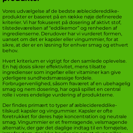
Vores udvælgelse af de bedste æblecidereddike-
produkter er baseret på en række nøje definerede
kriterier. Vi har fokuseret på dosering af aktivt stof,
tilstedeværelsen af “eddikemor” og renheden af
ingredienserne. Derudover har vi vurderet formen,
uanset om det er kapsler eller vingummier, for at
sikre, at der er en løsning for enhver smag og ethvert
behov.
Hvert kriterium er vigtigt for den samlede oplevelse.
En høj dosis sikrer effektivitet, mens tilsatte
ingredienser som ingefær eller vitaminer kan give
yderligere sundhedsmæssige fordele.
Forbrugervenlighed, såsom fraværet af en ubehagelig
smag og nem dosering, har også spillet en central
rolle i vores endelige vurdering af produkterne.
Der findes primært to typer af æblecidereddike-
tilskud: kapsler og vingummier. Kapsler er ofte
foretrukket for deres høje koncentration og neutrale
smag. Vingummier er et fremragende, velsmagende
alternativ, der gør det daglige indtag til en fornøjelse,