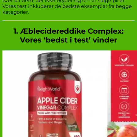
især for dem, der ikke bryder sig om at sluge piller.
Vores test inkluderer de bedste eksempler fra begge
kategorier.
1. Æblecidereddike Complex:
Vores ‘bedst i test’ vinder