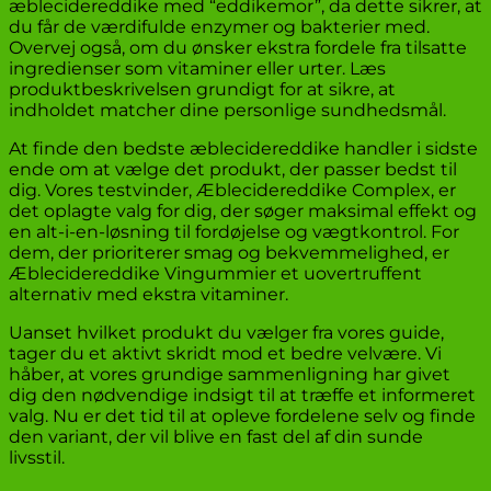
æblecidereddike med “eddikemor”, da dette sikrer, at
du får de værdifulde enzymer og bakterier med.
Overvej også, om du ønsker ekstra fordele fra tilsatte
ingredienser som vitaminer eller urter. Læs
produktbeskrivelsen grundigt for at sikre, at
indholdet matcher dine personlige sundhedsmål.
At finde den bedste æblecidereddike handler i sidste
ende om at vælge det produkt, der passer bedst til
dig. Vores testvinder, Æblecidereddike Complex, er
det oplagte valg for dig, der søger maksimal effekt og
en alt-i-en-løsning til fordøjelse og vægtkontrol. For
dem, der prioriterer smag og bekvemmelighed, er
Æblecidereddike Vingummier et uovertruffent
alternativ med ekstra vitaminer.
Uanset hvilket produkt du vælger fra vores guide,
tager du et aktivt skridt mod et bedre velvære. Vi
håber, at vores grundige sammenligning har givet
dig den nødvendige indsigt til at træffe et informeret
valg. Nu er det tid til at opleve fordelene selv og finde
den variant, der vil blive en fast del af din sunde
livsstil.