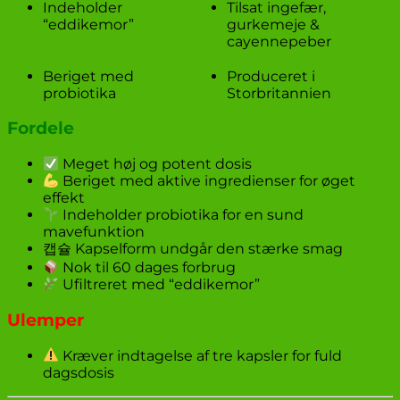
Indeholder
Tilsat ingefær,
“eddikemor”
gurkemeje &
cayennepeber
Beriget med
Produceret i
probiotika
Storbritannien
Fordele
Meget høj og potent dosis
Beriget med aktive ingredienser for øget
effekt
Indeholder probiotika for en sund
mavefunktion
캡슐 Kapselform undgår den stærke smag
Nok til 60 dages forbrug
Ufiltreret med “eddikemor”
Ulemper
Kræver indtagelse af tre kapsler for fuld
dagsdosis