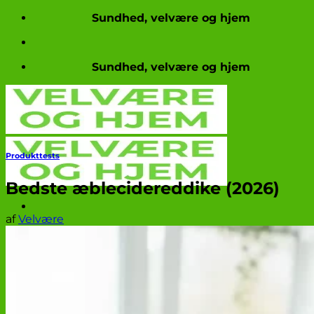
Fortsæt
Sundhed, velvære og hjem
til
indhold
Sundhed, velvære og hjem
Produkttests
Bedste æblecidereddike (2026)
af
Velvære
Produkttests
Nyheder og aktuelt