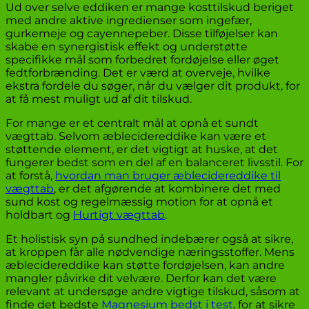
Ud over selve eddiken er mange kosttilskud beriget
med andre aktive ingredienser som ingefær,
gurkemeje og cayennepeber. Disse tilføjelser kan
skabe en synergistisk effekt og understøtte
specifikke mål som forbedret fordøjelse eller øget
fedtforbrænding. Det er værd at overveje, hvilke
ekstra fordele du søger, når du vælger dit produkt, for
at få mest muligt ud af dit tilskud.
For mange er et centralt mål at opnå et sundt
vægttab. Selvom æblecidereddike kan være et
støttende element, er det vigtigt at huske, at det
fungerer bedst som en del af en balanceret livsstil. For
at forstå,
hvordan man bruger æblecidereddike til
vægttab
, er det afgørende at kombinere det med
sund kost og regelmæssig motion for at opnå et
holdbart og
Hurtigt vægttab
.
Et holistisk syn på sundhed indebærer også at sikre,
at kroppen får alle nødvendige næringsstoffer. Mens
æblecidereddike kan støtte fordøjelsen, kan andre
mangler påvirke dit velvære. Derfor kan det være
relevant at undersøge andre vigtige tilskud, såsom at
finde det bedste
Magnesium bedst i test
, for at sikre