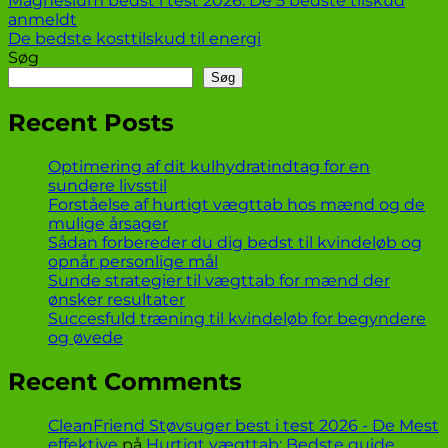
Magnesium bedst i test 2026: De 5 bedste tilskud
anmeldt
De bedste kosttilskud til energi
Søg
Søg
Recent Posts
Optimering af dit kulhydratindtag for en
sundere livsstil
Forståelse af hurtigt vægttab hos mænd og de
mulige årsager
Sådan forbereder du dig bedst til kvindeløb og
opnår personlige mål
Sunde strategier til vægttab for mænd der
ønsker resultater
Succesfuld træning til kvindeløb for begyndere
og øvede
Recent Comments
CleanFriend Støvsuger best i test 2026 - De Mest
effektive
på
Hurtigt vægttab: Bedste guide