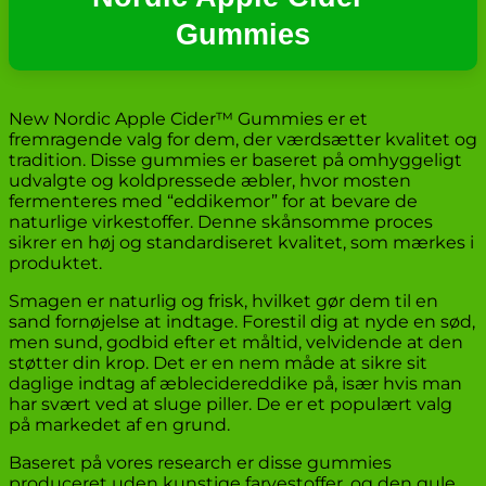
Gummies
New Nordic Apple Cider™ Gummies er et
fremragende valg for dem, der værdsætter kvalitet og
tradition. Disse gummies er baseret på omhyggeligt
udvalgte og koldpressede æbler, hvor mosten
fermenteres med “eddikemor” for at bevare de
naturlige virkestoffer. Denne skånsomme proces
sikrer en høj og standardiseret kvalitet, som mærkes i
produktet.
Smagen er naturlig og frisk, hvilket gør dem til en
sand fornøjelse at indtage. Forestil dig at nyde en sød,
men sund, godbid efter et måltid, velvidende at den
støtter din krop. Det er en nem måde at sikre sit
daglige indtag af æblecidereddike på, især hvis man
har svært ved at sluge piller. De er et populært valg
på markedet af en grund.
Baseret på vores research er disse gummies
produceret uden kunstige farvestoffer, og den gule